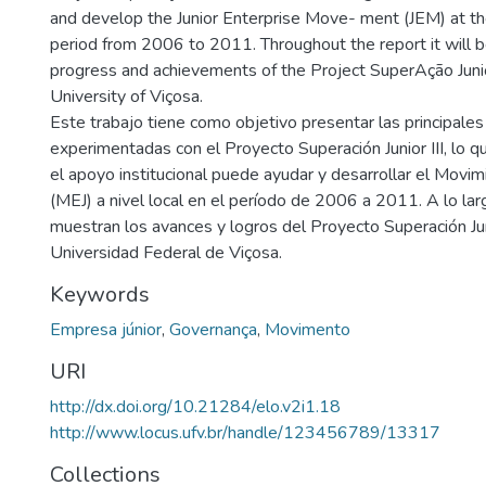
and develop the Junior Enterprise Move- ment (JEM) at the 
period from 2006 to 2011. Throughout the report it will 
progress and achievements of the Project SuperAção Juni
University of Viçosa.
Este trabajo tiene como objetivo presentar las principales
experimentadas con el Proyecto Superación Junior III, lo
el apoyo institucional puede ayudar y desarrollar el Movi
(MEJ) a nivel local en el período de 2006 a 2011. A lo lar
muestran los avances y logros del Proyecto Superación Juni
Universidad Federal de Viçosa.
Keywords
Empresa júnior
,
Governança
,
Movimento
URI
http://dx.doi.org/10.21284/elo.v2i1.18
http://www.locus.ufv.br/handle/123456789/13317
Collections