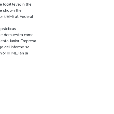
local level in the
be shown the
or (JEM) at Federal
 prácticas
 que demuestra cómo
miento Junior Empresa
go del informe se
or III MEJ en la