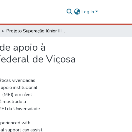
Log In
Projeto Superação Júnior III: Rede de cooperação e de apoio à governança do movimento júnior na Universidade Federal de Viçosa
 de apoio à
ederal de Viçosa
áticas vivenciadas
poio institucional
r (MEJ) em nível
rá mostrado a
MEJ da Universidade
xperienced with
nal support can assist