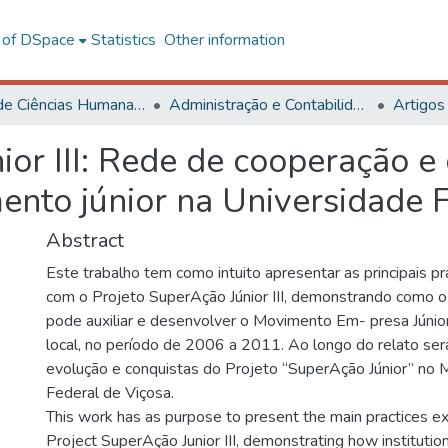
l of DSpace
Statistics
Other information
Centro de Ciências Humanas, Letras e Artes
Administração e Contabilidade
Artigos
ior III: Rede de cooperação e
nto júnior na Universidade F
Abstract
Este trabalho tem como intuito apresentar as principais pr
com o Projeto SuperAção Júnior III, demonstrando como o a
pode auxiliar e desenvolver o Movimento Em- presa Júnio
local, no período de 2006 a 2011. Ao longo do relato se
evolução e conquistas do Projeto “SuperAção Júnior” no 
Federal de Viçosa.
This work has as purpose to present the main practices e
Project SuperAção Junior III, demonstrating how institutio