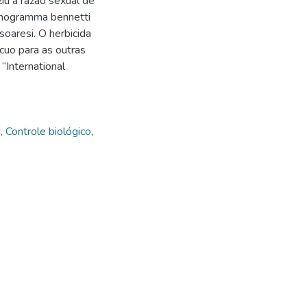
iu a razão sexual de
ichogramma bennetti
soaresi. O herbicida
ócuo para as outras
International
d
,
Controle biológico
,