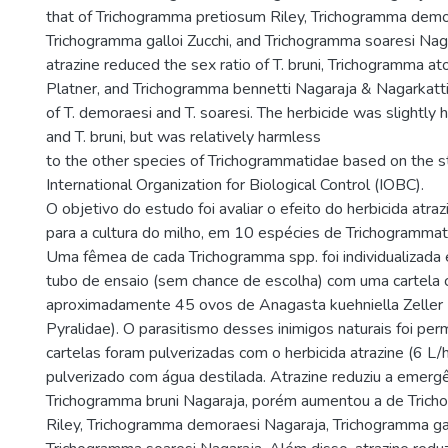
that of Trichogramma pretiosum Riley, Trichogramma demo
Trichogramma galloi Zucchi, and Trichogramma soaresi Nagar
atrazine reduced the sex ratio of T. bruni, Trichogramma at
Platner, and Trichogramma bennetti Nagaraja & Nagarkatti
of T. demoraesi and T. soaresi. The herbicide was slightly h
and T. bruni, but was relatively harmless
to the other species of Trichogrammatidae based on the s
International Organization for Biological Control (IOBC).
O objetivo do estudo foi avaliar o efeito do herbicida atr
para a cultura do milho, em 10 espécies de Trichogramma
Uma fêmea de cada Trichogramma spp. foi individualizada 
tubo de ensaio (sem chance de escolha) com uma cartela
aproximadamente 45 ovos de Anagasta kuehniella Zeller 
Pyralidae). O parasitismo desses inimigos naturais foi per
cartelas foram pulverizadas com o herbicida atrazine (6 L/ha
pulverizado com água destilada. Atrazine reduziu a emerg
Trichogramma bruni Nagaraja, porém aumentou a de Tric
Riley, Trichogramma demoraesi Nagaraja, Trichogramma gal