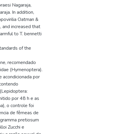
raesi Nagaraja,
aja. In addition,
opovirilia Oatman &
, and increased that
armful to T. bennetti
tandards of the
azine, recomendado
tidae (Hymenoptera).
e acondicionada por
 contendo
(Lepidoptera:
mitido por 48 h e as
), o controle foi
ência de fêmeas de
hogramma pretiosum
loi Zucchi e