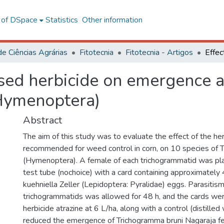
l of DSpace
Statistics
Other information
de Ciências Agrárias
Fitotecnia
Fitotecnia - Artigos
ased herbicide on emergence a
Hymenoptera)
Abstract
The aim of this study was to evaluate the effect of the her
recommended for weed control in corn, on 10 species of 
(Hymenoptera). A female of each trichogrammatid was place
test tube (nochoice) with a card containing approximatel
kuehniella Zeller (Lepidoptera: Pyralidae) eggs. Parasitis
trichogrammatids was allowed for 48 h, and the cards we
herbicide atrazine at 6 L/ha, along with a control (distilled
reduced the emergence of Trichogramma bruni Nagaraja fe