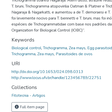
Trichogramma soaresi Nagaraja. Além disso, atrazine reduz
T. bruni, Trichogramma atopovirilia Oatman & Platner e Tr
Nagaraja & Nagarkatti, e aumentou a de T. demoraesi e T. 
foi levemente nocivo para T. bennetti e T. bruni, mas foi in
espécies de Trichogrammatidae com base nos padrões da “
Organization for Biological Control (IOBC)”.
Keywords
Biological control
,
Trichogramma
,
Zea mays
,
Egg parasitoi
Trichogramma
,
Zea mays
,
Parasitoides de ovos
URI
http://dx.doi.org/10.1653/024.098.0313
http://www.locus.ufv.br/handle/123456789/22751
Collections
Fitotecnia - Artigos
Full item page