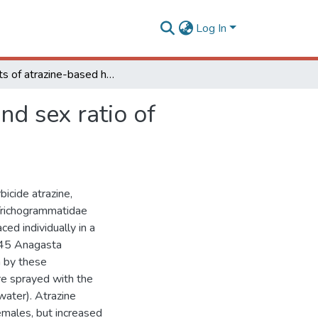
Log In
Effects of atrazine-based herbicide on emergence and sex ratio of Trichogrammatidae (Hymenoptera)
nd sex ratio of
bicide atrazine,
Trichogrammatidae
d individually in a
y 45 Anagasta
m by these
re sprayed with the
 water). Atrazine
males, but increased