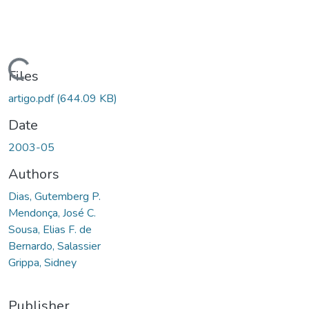
Loading...
Files
artigo.pdf
(644.09 KB)
Date
2003-05
Authors
Dias, Gutemberg P.
Mendonça, José C.
Sousa, Elias F. de
Bernardo, Salassier
Grippa, Sidney
Publisher