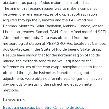
ajustamentos para períodos maiores que sete dias.
The aim of this research paper was to make a comparison
between the reference values of crop evapotraspiration
acquired through the lysimeter and the FAO-modified
Penman-Monteith, Solar Radiation, Makkink, Linacre, Jensen-
Haise, Hargreaves-Samani, PAN "Class A"and modified SEEI
Atmometer methods. Data was obtained from the
meteorological station at PESAGRO-Rio, located at Campos
dos Goytacazes in the State of Rio de Janeiro State, Brazil.
Results have shown that for the northern region of Rio de
Janeiro, the methods tend to be well adjusted to the
reference values of the crop evapotranspiration as to those
obtained through the lysimeter. Nonetheless, good
adjustments were obtained for intervals longer than seven-
day periods when using the indirect and evaporimeter
methods.
Keywords
Evapotranspiração
,
Lisímetro
,
Consumo de água
,