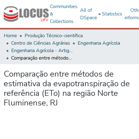
Communities
All of
Oth
&
Statistics
DSpace
inform
Collections
Home
Produção Técnico-científica
Centro de Ciências Agrárias
Engenharia Agrícola
Engenharia Agrícola - Artigos
Comparação entre métodos de estimativa da evapotranspiração de referência (ETo) na região Norte Fluminense, RJ
Comparação entre métodos de
estimativa da evapotranspiração de
referência (ETo) na região Norte
Fluminense, RJ