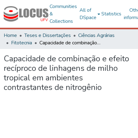
Communities
All of
Oth
&
Statistics
DSpace
inform
Collections
Home
Teses e Dissertações
Ciências Agrárias
Fitotecnia
Capacidade de combinação e efeito recíproco de linhagens de milho tropical em ambientes contrastantes de nitrogênio
Capacidade de combinação e efeito
recíproco de linhagens de milho
tropical em ambientes
contrastantes de nitrogênio