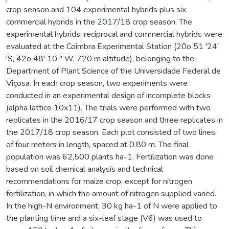
crop season and 104 experimental hybrids plus six
commercial hybrids in the 2017/18 crop season. The
experimental hybrids, reciprocal and commercial hybrids were
evaluated at the Coimbra Experimental Station (20o 51 '24'
'S, 42o 48' 10 '' W, 720 m altitude), belonging to the
Department of Plant Science of the Universidade Federal de
Viçosa. In each crop season, two experiments were
conducted in an experimental design of incomplete blocks
(alpha lattice 10x11). The trials were performed with two
replicates in the 2016/17 crop season and three replicates in
the 2017/18 crop season. Each plot consisted of two lines
of four meters in length, spaced at 0.80 m. The final
population was 62,500 plants ha-1. Fertilization was done
based on soil chemical analysis and technical
recommendations for maize crop, except for nitrogen
fertilization, in which the amount of nitrogen supplied varied.
In the high-N environment, 30 kg ha-1 of N were applied to
the planting time and a six-leaf stage (V6) was used to