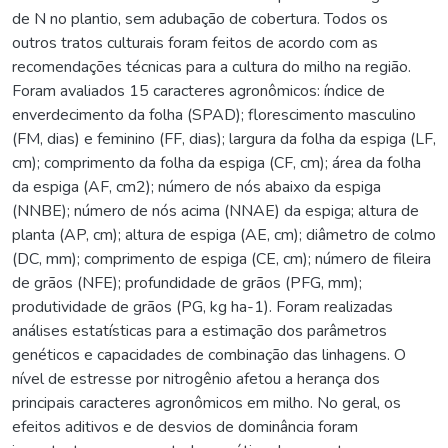
de N no plantio, sem adubação de cobertura. Todos os
outros tratos culturais foram feitos de acordo com as
recomendações técnicas para a cultura do milho na região.
Foram avaliados 15 caracteres agronômicos: índice de
enverdecimento da folha (SPAD); florescimento masculino
(FM, dias) e feminino (FF, dias); largura da folha da espiga (LF,
cm); comprimento da folha da espiga (CF, cm); área da folha
da espiga (AF, cm2); número de nós abaixo da espiga
(NNBE); número de nós acima (NNAE) da espiga; altura de
planta (AP, cm); altura de espiga (AE, cm); diâmetro de colmo
(DC, mm); comprimento de espiga (CE, cm); número de fileira
de grãos (NFE); profundidade de grãos (PFG, mm);
produtividade de grãos (PG, kg ha-1). Foram realizadas
análises estatísticas para a estimação dos parâmetros
genéticos e capacidades de combinação das linhagens. O
nível de estresse por nitrogênio afetou a herança dos
principais caracteres agronômicos em milho. No geral, os
efeitos aditivos e de desvios de dominância foram