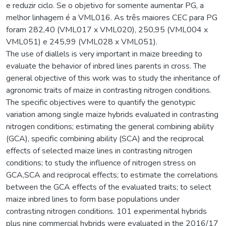
e reduzir ciclo. Se o objetivo for somente aumentar PG, a
melhor linhagem é a VML016. As três maiores CEC para PG
foram 282,40 (VML017 x VML020), 250,95 (VML004 x
VML051) e 245,99 (VML028 x VML051).
The use of diallels is very important in maize breeding to
evaluate the behavior of inbred lines parents in cross. The
general objective of this work was to study the inheritance of
agronomic traits of maize in contrasting nitrogen conditions.
The specific objectives were to quantify the genotypic
variation among single maize hybrids evaluated in contrasting
nitrogen conditions; estimating the general combining ability
(GCA), specific combining ability (SCA) and the reciprocal
effects of selected maize lines in contrasting nitrogen
conditions; to study the influence of nitrogen stress on
GCA,SCA and reciprocal effects; to estimate the correlations
between the GCA effects of the evaluated traits; to select
maize inbred lines to form base populations under
contrasting nitrogen conditions. 101 experimental hybrids
plus nine commercial hybrids were evaluated in the 2016/17