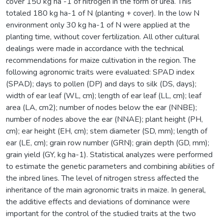
cover 150 kg ha -1 of nitrogen in the form of urea. This
totaled 180 kg ha-1 of N (planting + cover). In the low N
environment only 30 kg ha-1 of N were applied at the
planting time, without cover fertilization. All other cultural
dealings were made in accordance with the technical
recommendations for maize cultivation in the region. The
following agronomic traits were evaluated: SPAD index
(SPAD); days to pollen (DP) and days to silk (DS, days);
width of ear leaf (WL, cm); length of ear leaf (LL, cm); leaf
area (LA, cm2); number of nodes below the ear (NNBE);
number of nodes above the ear (NNAE); plant height (PH,
cm); ear height (EH, cm); stem diameter (SD, mm); length of
ear (LE, cm); grain row number (GRN); grain depth (GD, mm);
grain yield (GY, kg ha-1). Statistical analyzes were performed
to estimate the genetic parameters and combining abilities of
the inbred lines. The level of nitrogen stress affected the
inheritance of the main agronomic traits in maize. In general,
the additive effects and deviations of dominance were
important for the control of the studied traits at the two