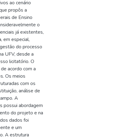
ivos ao cenário
que propôs a
erais de Ensino
consideravelmente o
ciais já existentes,
, em especial,
a gestão do processo
 na UFV, desde a
so licitatório. O
, de acordo com a
tes. Os meios
struturadas com os
ituição, análise de
campo. A
os possui abordagem
mento do projeto e na
 dos dados foi
igente e um
. A estrutura