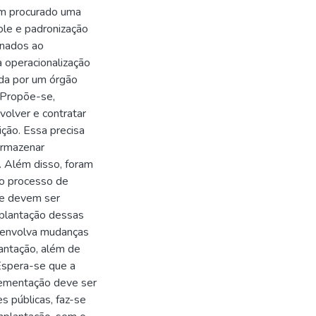
em procurado uma
ole e padronização
onados ao
a operacionalização
ada por um órgão
. Propõe-se,
volver e contratar
ição. Essa precisa
 armazenar
. Além disso, foram
do processo de
ue devem ser
mplantação dessas
e envolva mudanças
lantação, além de
Espera-se que a
plementação deve ser
s públicas, faz-se