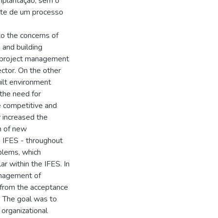
implantação, sem o
rte de um processo
to the concerns of
n and building
n project management
ector. On the other
uilt environment
 the need for
e competitive and
 increased the
n of new
- IFES - throughout
blems, which
lar within the IFES. In
anagement of
 from the acceptance
. The goal was to
 organizational