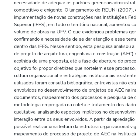
necessidade de adequar os padrões gerenciaisadministrat
competitivo e exigente. O lançamento do REUNI (2007), 
implementação de novas construções nas Instituições Fed
Superior (IFES), em todo o território nacional, aumentou 
volume de obras na UFV. O que evidenciou problemas geren
confirmando a necessidade de se dar atenção a esse tema
dentro das IFES. Nesse sentido, esta pesquisa analisou 
de projeto de arquitetura, engenharia e construção (AEC)
acolhida de uma proposta, até a fase de abertura do proces
objetivo foi propor diretrizes que norteiem esse processo
cultura organizacional e estratégias institucionais existen
utilizados foram consulta bibliográfica, entrevistas não e
envolvidos no desenvolvimento de projetos de AEC na inst
documentos, mapeamento dos processos e pesquisa de 
metodologia empregada na coleta e tratamento dos dad
qualitativa, analisando aspectos implícitos no desenvolvi
interação entre os seus envolvidos. A partir da apreciação
possível realizar uma leitura da estrutura organizacional v
mapeamento do processo de projeto de AEC na Instituição