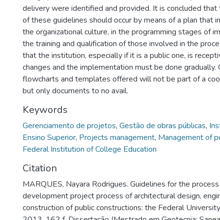
delivery were identified and provided. It is concluded tha
of these guidelines should occur by means of a plan that i
the organizational culture, in the programming stages of i
the training and qualification of those involved in the proce
that the institution, especially if it is a public one, is rece
changes and the implementation must be done gradually. 
flowcharts and templates offered will not be part of a co
but only documents to no avail.
Keywords
Gerenciamento de projetos
,
Gestão de obras públicas
,
Ins
Ensino Superior
,
Projects management
,
Management of pub
Federal Institution of College Education
Citation
MARQUES, Nayara Rodrigues. Guidelines for the proces
development project process of architectural design, engi
construction of public constructions: the Federal Universit
2013. 162 f. Dissertação (Mestrado em Geotecnia; Sanea