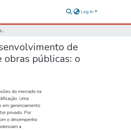
Log In
Diretrizes para o gerenciamento do processo de desenvolvimento de projetos de arquitetura, engenharia e construção de obras públicas: o Caso da Universidade Federal de Viçosa
esenvolvimento de
 obras públicas: o
ensões do mercado na
edificação. Uma
as em gerenciamento
tor privado. Por
s com o desempenho
videnciam a