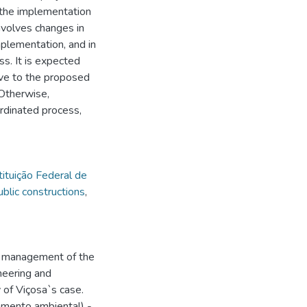
t the implementation
nvolves changes in
mplementation, and in
ss. It is expected
ptive to the proposed
Otherwise,
ordinated process,
tituição Federal de
lic constructions
,
s management of the
neering and
y of Viçosa`s case.
mento ambiental) -