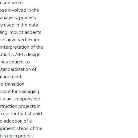
s used were
ose involved in the
analysis, process
y used in the data
ing implicit aspects
ones involved. From
interpretation of the
itution s AEC design
d has sought to
standardization of
anagement.
e transition
sible for managing
of a unit responsible
truction projects in
 a sector that should
he adoption of a
lopment steps of the
in each project