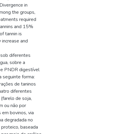
Divergence in
 among the groups,
reatments required
tannins and 15%
f tannin is
y increase and
s sob diferentes
gua, sobre a
 e PNDR digestível
 seguinte forma:
trações de taninos
atro diferentes
(farelo de soja,
am ou não por
 em bovinos, via
eína degradada no
 proteico, baseada