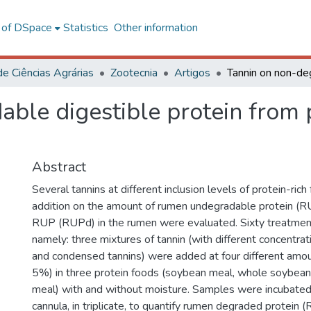
l of DSpace
Statistics
Other information
de Ciências Agrárias
Zootecnia
Artigos
ble digestible protein from p
Abstract
Several tannins at different inclusion levels of protein-ric
addition on the amount of rumen undegradable protein (R
RUP (RUPd) in the rumen were evaluated. Sixty treatmen
namely: three mixtures of tannin (with different concentra
and condensed tannins) were added at four different amou
5%) in three protein foods (soybean meal, whole soybea
meal) with and without moisture. Samples were incubated i
cannula, in triplicate, to quantify rumen degraded protein 