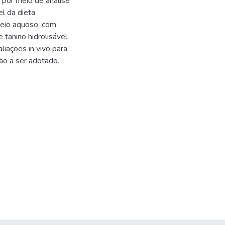
a por meio de análise
l da dieta
meio aquoso, com
anino hidrolisável.
iações in vivo para
ão a ser adotado.