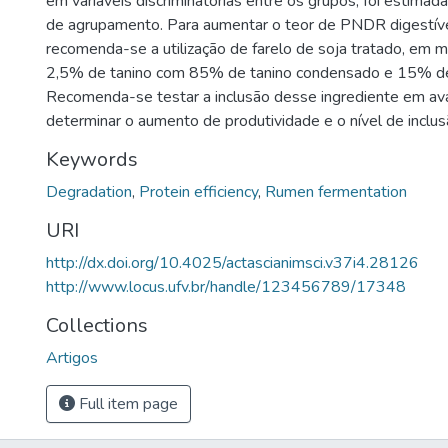
em variáveis discriminatórias entre os grupos, foi estimad
de agrupamento. Para aumentar o teor de PNDR digestíve
recomenda-se a utilização de farelo de soja tratado, em 
2,5% de tanino com 85% de tanino condensado e 15% de t
Recomenda-se testar a inclusão desse ingrediente em aval
determinar o aumento de produtividade e o nível de inclus
Keywords
Degradation
,
Protein efficiency
,
Rumen fermentation
URI
http://dx.doi.org/10.4025/actascianimsci.v37i4.28126
http://www.locus.ufv.br/handle/123456789/17348
Collections
Artigos
Full item page