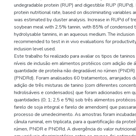
undegradable protein (RUP) and digestible RUP (RUPd). 
protein nutritional rate, based on discriminating variables
was estimated by cluster analysis. Increase in RUPd of t
soybean meal with 2.5% tannin, with 85% of condensed 
hydrolysable tannins, in an aqueous medium. The inclusion o
recommended to test in in vivo evaluations for productivit
inclusion level used.
Este trabalho foi realizado para avaliar os tipos de tanino
níveis de inclusão em alimentos protéicos com adição de á
quantidade de proteína não degradável no rúmen (PNDR)
(PNDRd). Foram analisados 60 tratamentos, arranjados da
adição de três misturas de tanino (com diferentes concen
hidrolisáveis e condensados) que foram adicionados em qu
quantidades (0; 1; 2,5 e 5%) sob três alimentos protéicos 
farelo de soja integral e farelo de amendoim) que passar
processo de umedecimento. As amostras foram incubadas
cânula ruminal, em triplicata, para a quantificação da prot
rúmen, PNDR e PNDRd. A divergência do valor nutricional