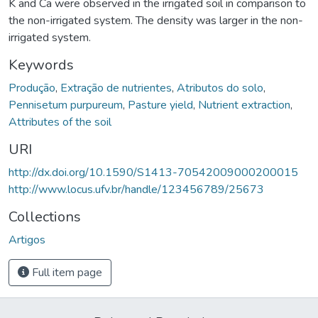
K and Ca were observed in the irrigated soil in comparison to
the non-irrigated system. The density was larger in the non-
irrigated system.
Keywords
Produção
,
Extração de nutrientes
,
Atributos do solo
,
Pennisetum purpureum
,
Pasture yield
,
Nutrient extraction
,
Attributes of the soil
URI
http://dx.doi.org/10.1590/S1413-70542009000200015
http://www.locus.ufv.br/handle/123456789/25673
Collections
Artigos
Full item page