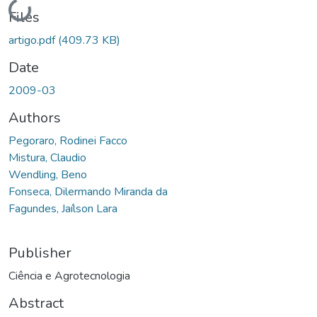
Loading...
Files
artigo.pdf
(409.73 KB)
Date
2009-03
Authors
Pegoraro, Rodinei Facco
Mistura, Claudio
Wendling, Beno
Fonseca, Dilermando Miranda da
Fagundes, Jaílson Lara
Publisher
Ciência e Agrotecnologia
Abstract