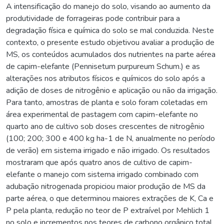
A intensificação do manejo do solo, visando ao aumento da
produtividade de forrageiras pode contribuir para a
degradação física e química do solo se mal conduzida. Neste
contexto, o presente estudo objetivou avaliar a produção de
MS, os conteúdos acumulados dos nutrientes na parte aérea
de capim-elefante (Pennisetum purpureum Schum.) e as
alterações nos atributos físicos e químicos do solo após a
adição de doses de nitrogênio e aplicação ou não da irrigação.
Para tanto, amostras de planta e solo foram coletadas em
área experimental de pastagem com capim-elefante no
quarto ano de cultivo sob doses crescentes de nitrogênio
(100; 200; 300 e 400 kg ha-1 de N, anualmente no período
de verão) em sistema irrigado e não irrigado. Os resultados
mostraram que após quatro anos de cultivo de capim-
elefante o manejo com sistema irrigado combinado com
adubação nitrogenada propiciou maior produção de MS da
parte aérea, o que determinou maiores extrações de K, Ca e
P pela planta, redução no teor de P extraível por Mehlich 1
no solo e incrementos nos teores de carbono orgânico total,