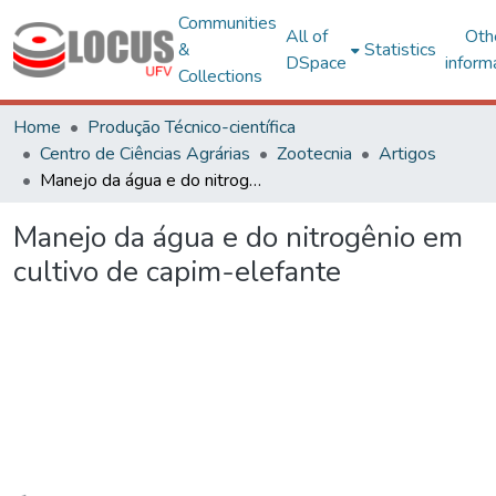
Communities
All of
Oth
&
Statistics
DSpace
inform
Collections
Home
Produção Técnico-científica
Centro de Ciências Agrárias
Zootecnia
Artigos
Manejo da água e do nitrogênio em cultivo de capim-elefante
Manejo da água e do nitrogênio em
cultivo de capim-elefante