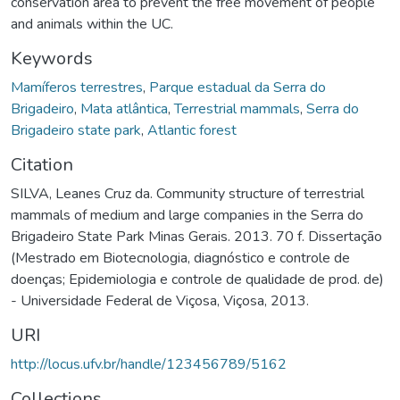
conservation area to prevent the free movement of people
and animals within the UC.
Keywords
Mamíferos terrestres
,
Parque estadual da Serra do
Brigadeiro
,
Mata atlântica
,
Terrestrial mammals
,
Serra do
Brigadeiro state park
,
Atlantic forest
Citation
SILVA, Leanes Cruz da. Community structure of terrestrial
mammals of medium and large companies in the Serra do
Brigadeiro State Park Minas Gerais. 2013. 70 f. Dissertação
(Mestrado em Biotecnologia, diagnóstico e controle de
doenças; Epidemiologia e controle de qualidade de prod. de)
- Universidade Federal de Viçosa, Viçosa, 2013.
URI
http://locus.ufv.br/handle/123456789/5162
Collections