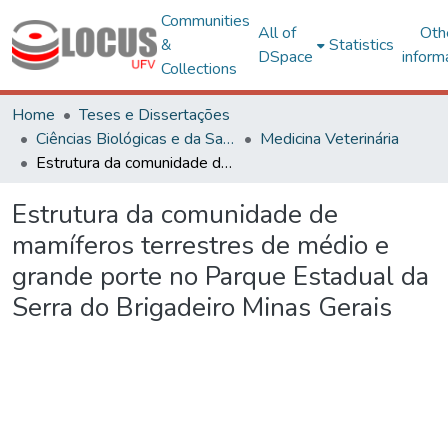
Communities
All of
Oth
&
Statistics
DSpace
inform
Collections
Home
Teses e Dissertações
Ciências Biológicas e da Saúde
Medicina Veterinária
Estrutura da comunidade de mamíferos terrestres de médio e grande porte no Parque Estadual da Serra do Brigadeiro Minas Gerais
Estrutura da comunidade de
mamíferos terrestres de médio e
grande porte no Parque Estadual da
Serra do Brigadeiro Minas Gerais