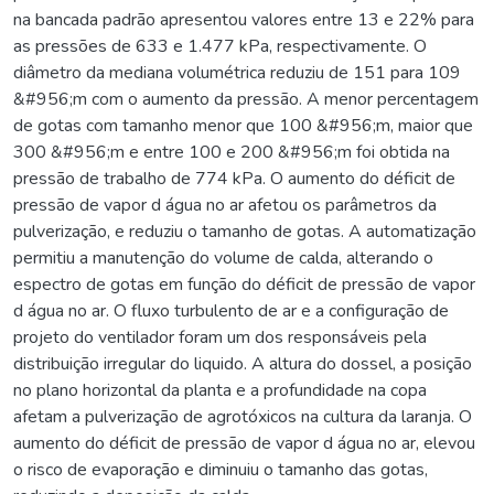
na bancada padrão apresentou valores entre 13 e 22% para
as pressões de 633 e 1.477 kPa, respectivamente. O
diâmetro da mediana volumétrica reduziu de 151 para 109
&#956;m com o aumento da pressão. A menor percentagem
de gotas com tamanho menor que 100 &#956;m, maior que
300 &#956;m e entre 100 e 200 &#956;m foi obtida na
pressão de trabalho de 774 kPa. O aumento do déficit de
pressão de vapor d água no ar afetou os parâmetros da
pulverização, e reduziu o tamanho de gotas. A automatização
permitiu a manutenção do volume de calda, alterando o
espectro de gotas em função do déficit de pressão de vapor
d água no ar. O fluxo turbulento de ar e a configuração de
projeto do ventilador foram um dos responsáveis pela
distribuição irregular do liquido. A altura do dossel, a posição
no plano horizontal da planta e a profundidade na copa
afetam a pulverização de agrotóxicos na cultura da laranja. O
aumento do déficit de pressão de vapor d água no ar, elevou
o risco de evaporação e diminuiu o tamanho das gotas,