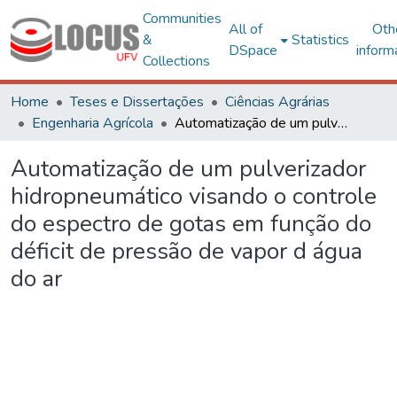
Communities
All of
Oth
&
Statistics
DSpace
inform
Collections
Home
Teses e Dissertações
Ciências Agrárias
Engenharia Agrícola
Automatização de um pulverizador hidropneumático visando o controle do espectro de gotas em função do déficit de pressão de vapor d água do ar
Automatização de um pulverizador
hidropneumático visando o controle
do espectro de gotas em função do
déficit de pressão de vapor d água
do ar