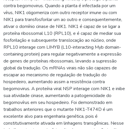
contra begomovirus. Quando a planta é infectada por um
vírus, NIK1 oligomeriza com outro receptor imune ou com
NIK1 para transfosforilar um ao outro e consequentemente,
ativar o domínio cinase de NIK1. NIK1 é capaz de se ligar a
proteína ribossomal L10 (RPL10), e é capaz de mediar sua
fosforilação e subsequente translocação ao núcleo, onde
RPL10 interage com LIMYB (L10-interacting Myb domain-
containing protein) para regular negativamente a expressão
de genes de proteínas ribossomais, levando a supressão
global da tradução. Os mRNAs virais não são capazes de
escapar ao mecanismo de regulação de tradução do
hospedeiro, aumentando assim a resistência contra
begomovirus. A proteína viral NSP interage com NIK1 e inibe
sua atividade cinase, aumentando a patogenicidade do
begomovírus em seu hospedeiro. Foi demonstrado em
trabalhos anteriores que o mutante NIK1-T474D é um
excelente alvo para engenharia genética, pois é
constitutivamente ativada em linhagens transgênicas. Nesse