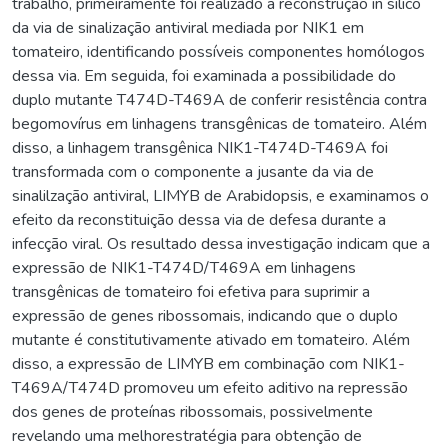
trabalho, primeiramente foi realizado a reconstrução in silico
da via de sinalização antiviral mediada por NIK1 em
tomateiro, identificando possíveis componentes homólogos
dessa via. Em seguida, foi examinada a possibilidade do
duplo mutante T474D-T469A de conferir resistência contra
begomovírus em linhagens transgênicas de tomateiro. Além
disso, a linhagem transgênica NIK1-T474D-T469A foi
transformada com o componente a jusante da via de
sinalilzação antiviral, LIMYB de Arabidopsis, e examinamos o
efeito da reconstituição dessa via de defesa durante a
infecção viral. Os resultado dessa investigação indicam que a
expressão de NIK1-T474D/T469A em linhagens
transgênicas de tomateiro foi efetiva para suprimir a
expressão de genes ribossomais, indicando que o duplo
mutante é constitutivamente ativado em tomateiro. Além
disso, a expressão de LIMYB em combinação com NIK1-
T469A/T474D promoveu um efeito aditivo na repressão
dos genes de proteínas ribossomais, possivelmente
revelando uma melhorestratégia para obtenção de