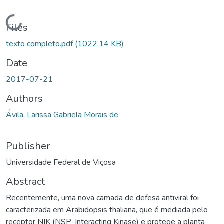
Loading...
Files
texto completo.pdf
(1022.14 KB)
Date
2017-07-21
Authors
Ávila, Larissa Gabriela Morais de
Publisher
Universidade Federal de Viçosa
Abstract
Recentemente, uma nova camada de defesa antiviral foi
caracterizada em Arabidopsis thaliana, que é mediada pelo
receptor NIK (NSP-Interacting Kinase) e protege a planta