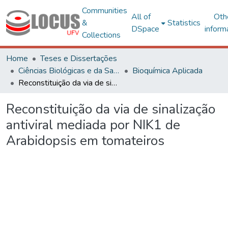
Communities
All of
Oth
&
Statistics
DSpace
inform
Collections
Home
Teses e Dissertações
Ciências Biológicas e da Saúde
Bioquímica Aplicada
Reconstituição da via de sinalização antiviral mediada por NIK1 de Arabidopsis em tomateiros
Reconstituição da via de sinalização
antiviral mediada por NIK1 de
Arabidopsis em tomateiros