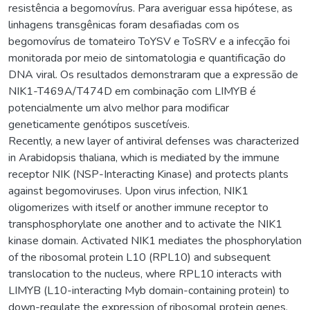
resistência a begomovírus. Para averiguar essa hipótese, as
linhagens transgênicas foram desafiadas com os
begomovírus de tomateiro ToYSV e ToSRV e a infecção foi
monitorada por meio de sintomatologia e quantificação do
DNA viral. Os resultados demonstraram que a expressão de
NIK1-T469A/T474D em combinação com LIMYB é
potencialmente um alvo melhor para modificar
geneticamente genótipos suscetíveis.
Recently, a new layer of antiviral defenses was characterized
in Arabidopsis thaliana, which is mediated by the immune
receptor NIK (NSP-Interacting Kinase) and protects plants
against begomoviruses. Upon virus infection, NIK1
oligomerizes with itself or another immune receptor to
transphosphorylate one another and to activate the NIK1
kinase domain. Activated NIK1 mediates the phosphorylation
of the ribosomal protein L10 (RPL10) and subsequent
translocation to the nucleus, where RPL10 interacts with
LIMYB (L10-interacting Myb domain-containing protein) to
down-regulate the expression of ribosomal protein genes,