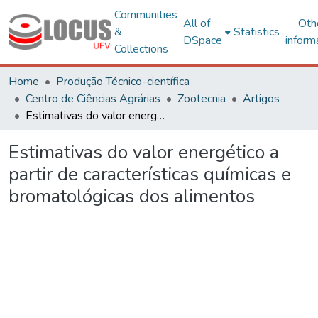
Communities
All of
Oth
&
Statistics
DSpace
inform
Collections
Home
Produção Técnico-científica
Centro de Ciências Agrárias
Zootecnia
Artigos
Estimativas do valor energético a partir de características químicas e bromatológicas dos alimentos
Estimativas do valor energético a
partir de características químicas e
bromatológicas dos alimentos