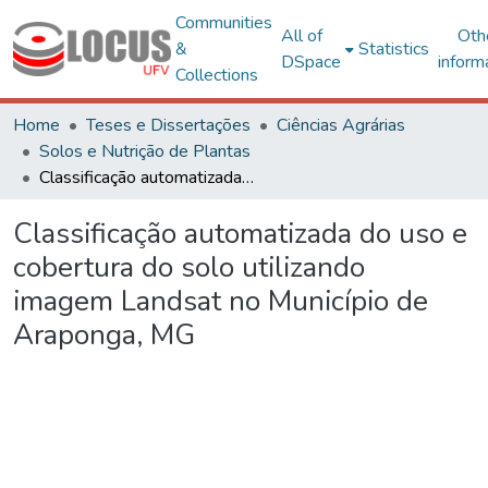
Communities
All of
Oth
&
Statistics
DSpace
inform
Collections
Home
Teses e Dissertações
Ciências Agrárias
Solos e Nutrição de Plantas
Classificação automatizada do uso e cobertura do solo utilizando imagem Landsat no Município de Araponga, MG
Classificação automatizada do uso e
cobertura do solo utilizando
imagem Landsat no Município de
Araponga, MG