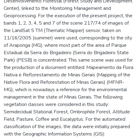
Desenvolvimento Florestal (Forest Study and Development
Center), linked to the Monitoring Management and
Geoprocessing. For the execution of the present project, the
bands 1, 2, 3, 4, 5 and 7 of the scene 217/74 of images of
the LandSat 5 TM (Thematic Mapper) sensor, taken on
11/16/2005 (summer) were used, corresponding to the city
of Araponga (MG), where most part of the area of Parque
Estadual da Serra do Brigadeiro (Serra do Brigadeiro State
Park) (PESB) is concentrated. This same scene was used for
the production of a document entitled: Mapeamento da Flora
Nativa e Reflorestamento de Minas Gerais (Mapping of the
Native Flora and Reforestation of Minas Gerais) (MFNR-
MG), which is nowadays a reference for the environmental
management in the state of Minas Gerais. The following
vegetation classes were considered in this study:
Semidecidual Stational Forest, Ombrophile Forest, Altitude
Field, Pasture, Coffee and Eucalyptus. For the automated
classification of the images, the data were initially prepared
with the Geographic Information Systems (GIS):