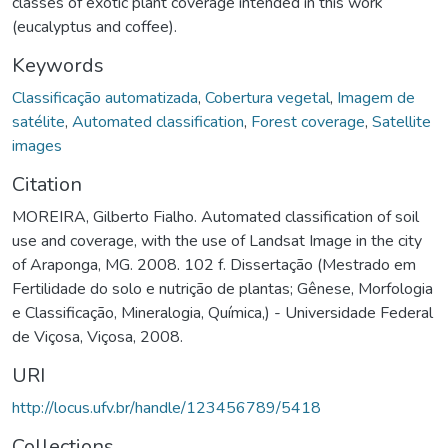
classes of exotic plant coverage intended in this work
(eucalyptus and coffee).
Keywords
Classificação automatizada
,
Cobertura vegetal
,
Imagem de
satélite
,
Automated classification
,
Forest coverage
,
Satellite
images
Citation
MOREIRA, Gilberto Fialho. Automated classification of soil
use and coverage, with the use of Landsat Image in the city
of Araponga, MG. 2008. 102 f. Dissertação (Mestrado em
Fertilidade do solo e nutrição de plantas; Gênese, Morfologia
e Classificação, Mineralogia, Química,) - Universidade Federal
de Viçosa, Viçosa, 2008.
URI
http://locus.ufv.br/handle/123456789/5418
Collections