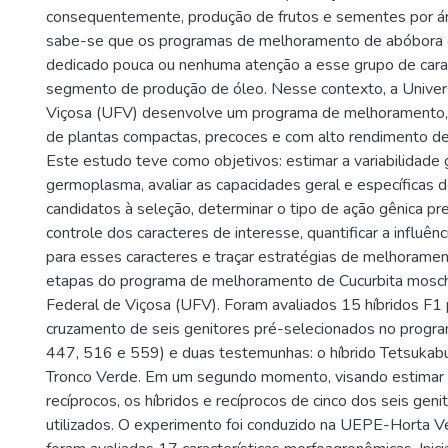
consequentemente, produção de frutos e sementes por ár
sabe-se que os programas de melhoramento de abóbora 
dedicado pouca ou nenhuma atenção a esse grupo de cara
segmento de produção de óleo. Nesse contexto, a Univer
Viçosa (UFV) desenvolve um programa de melhoramento,
de plantas compactas, precoces e com alto rendimento d
Este estudo teve como objetivos: estimar a variabilidade 
germoplasma, avaliar as capacidades geral e específicas 
candidatos à seleção, determinar o tipo de ação gênica p
controle dos caracteres de interesse, quantificar a influênc
para esses caracteres e traçar estratégias de melhorame
etapas do programa de melhoramento de Cucurbita mosch
Federal de Viçosa (UFV). Foram avaliados 15 híbridos F1
cruzamento de seis genitores pré-selecionados no progr
447, 516 e 559) e duas testemunhas: o híbrido Tetsukabut
Tronco Verde. Em um segundo momento, visando estimar 
recíprocos, os híbridos e recíprocos de cinco dos seis gen
utilizados. O experimento foi conduzido na UEPE-Horta V