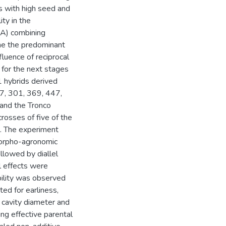
s with high seed and
ity in the
CA) combining
ine the predominant
nfluence of reciprocal
s for the next stages
 hybrids derived
17, 301, 369, 447,
 and the Tronco
rosses of five of the
s. The experiment
orpho-agronomic
lowed by diallel
l effects were
ability was observed
ted for earliness,
l cavity diameter and
ing effective parental