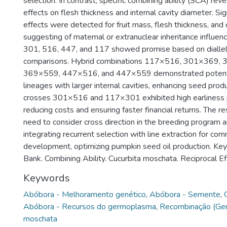
selection. In contrast, specific combining ability (SCA) rev
effects on flesh thickness and internal cavity diameter. Sign
effects were detected for fruit mass, flesh thickness, and 
suggesting of maternal or extranuclear inheritance influenc
301, 516, 447, and 117 showed promise based on dialle
comparisons. Hybrid combinations 117×516, 301×369,
369×559, 447×516, and 447×559 demonstrated potentia
lineages with larger internal cavities, enhancing seed produ
crosses 301×516 and 117×301 exhibited high earliness 
reducing costs and ensuring faster financial returns. The r
need to consider cross direction in the breeding program 
integrating recurrent selection with line extraction for com
development, optimizing pumpkin seed oil production. K
Bank. Combining Ability. Cucurbita moschata. Reciprocal Ef
Keywords
Abóbora - Melhoramento genético
,
Abóbora - Semente
,
Abóbora - Recursos do germoplasma
,
Recombinação (Gen
moschata