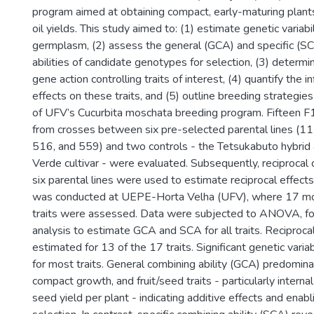
program aimed at obtaining compact, early-maturing plant
oil yields. This study aimed to: (1) estimate genetic variabil
germplasm, (2) assess the general (GCA) and specific (S
abilities of candidate genotypes for selection, (3) determ
gene action controlling traits of interest, (4) quantify the i
effects on these traits, and (5) outline breeding strategie
of UFV’s Cucurbita moschata breeding program. Fifteen F1
from crosses between six pre-selected parental lines (1
516, and 559) and two controls - the Tetsukabuto hybrid
Verde cultivar - were evaluated. Subsequently, reciprocal c
six parental lines were used to estimate reciprocal effect
was conducted at UEPE-Horta Velha (UFV), where 17 m
traits were assessed. Data were subjected to ANOVA, fol
analysis to estimate GCA and SCA for all traits. Reciproca
estimated for 13 of the 17 traits. Significant genetic vari
for most traits. General combining ability (GCA) predomina
compact growth, and fruit/seed traits - particularly interna
seed yield per plant - indicating additive effects and enabl