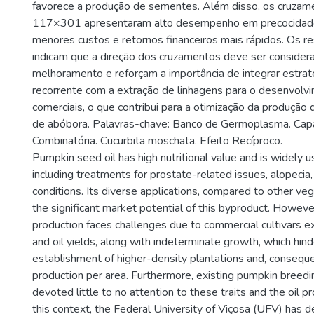
favorece a produção de sementes. Além disso, os cruz
117×301 apresentaram alto desempenho em precocidade
menores custos e retornos financeiros mais rápidos. Os 
indicam que a direção dos cruzamentos deve ser conside
melhoramento e reforçam a importância de integrar estrat
recorrente com a extração de linhagens para o desenvolvi
comerciais, o que contribui para a otimização da produçã
de abóbora. Palavras-chave: Banco de Germoplasma. Cap
Combinatória. Cucurbita moschata. Efeito Recíproco.
Pumpkin seed oil has high nutritional value and is widely u
including treatments for prostate-related issues, alopecia,
conditions. Its diverse applications, compared to other vege
the significant market potential of this byproduct. However
production faces challenges due to commercial cultivars e
and oil yields, along with indeterminate growth, which hin
establishment of higher-density plantations and, consequen
production per area. Furthermore, existing pumpkin breed
devoted little to no attention to these traits and the oil pr
this context, the Federal University of Viçosa (UFV) has 