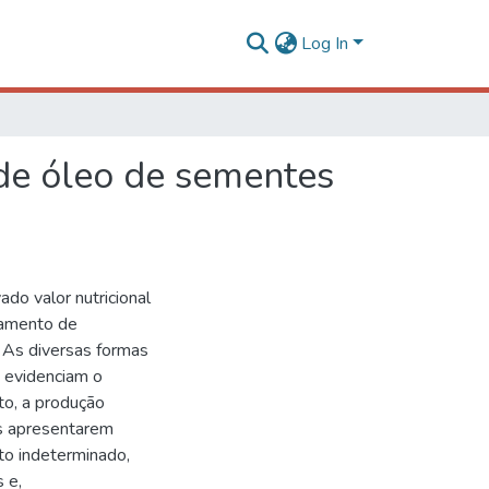
Log In
de óleo de sementes
do valor nutricional
atamento de
. As diversas formas
, evidenciam o
to, a produção
ais apresentarem
to indeterminado,
 e,