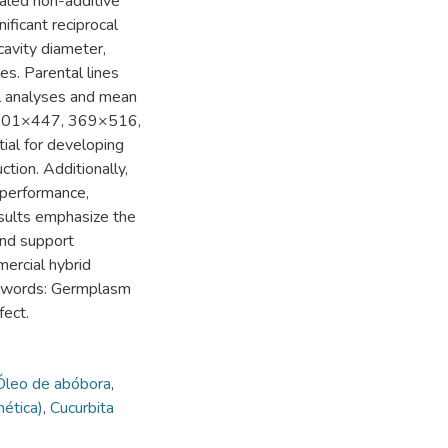
ealed non-additive
ificant reciprocal
cavity diameter,
es. Parental lines
l analyses and mean
 301×447, 369×516,
l for developing
ction. Additionally,
performance,
esults emphasize the
and support
mercial hybrid
eywords: Germplasm
fect.
Óleo de abóbora
,
ética)
,
Cucurbita