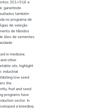
amentos 301×516 e
, garantindo
resultados também
rada no programa de
égias de seleção
mento de híbridos
o de óleo de sementes
acidade
sed in medicine,
 and other
table oils, highlight
, industrial
xhibiting low seed
ders the
tly, fruit and seed
ing programs have
oduction sector. In
developed a breeding