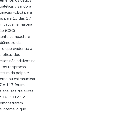
ialmente, os dados
alélica, visando a
binação (CEC) para
dos para 13 das 17
ificativa na maioria
ção (CGC)
imento compacto e
 diâmetro da
– o que evidencia a
o eficaz dos
eitos não aditivos na
itos recíprocos
essura da polpa e
terno ou extranuclear
47 e 117 foram
análises dialélicas
×516, 301×369,
emonstraram
 interna, o que