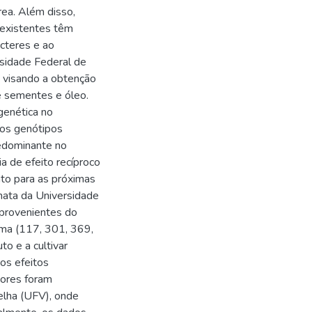
ea. Além disso,
existentes têm
cteres e ao
sidade Federal de
 visando a obtenção
e sementes e óleo.
genética no
dos genótipos
redominante no
ia de efeito recíproco
nto para as próximas
ata da Universidade
 provenientes do
ama (117, 301, 369,
o e a cultivar
os efeitos
itores foram
elha (UFV), onde