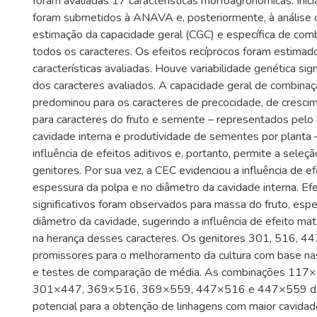
foram avaliadas 17 características morfoagronômicas. Inic
foram submetidos à ANAVA e, posteriormente, à análise di
estimação da capacidade geral (CGC) e específica de com
todos os caracteres. Os efeitos recíprocos foram estima
características avaliadas. Houve variabilidade genética sign
dos caracteres avaliados. A capacidade geral de combina
predominou para os caracteres de precocidade, de cresc
para caracteres do fruto e semente – representados pelo
cavidade interna e produtividade de sementes por planta 
influência de efeitos aditivos e, portanto, permite a seleçã
genitores. Por sua vez, a CEC evidenciou a influência de ef
espessura da polpa e no diâmetro da cavidade interna. Efe
significativos foram observados para massa do fruto, esp
diâmetro da cavidade, sugerindo a influência de efeito ma
na herança desses caracteres. Os genitores 301, 516, 4
promissores para o melhoramento da cultura com base nas 
e testes de comparação de média. As combinações 117
301×447, 369×516, 369×559, 447×516 e 447×559 d
potencial para a obtenção de linhagens com maior cavidade