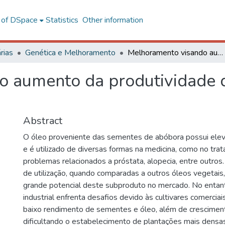
l of DSpace
Statistics
Other information
rias
Genética e Melhoramento
Melhoramento visando aumento da produtividade de óleo de sementes em abóboras
o aumento da produtividade 
Abstract
O óleo proveniente das sementes de abóbora possui eleva
e é utilizado de diversas formas na medicina, como no tr
problemas relacionados a próstata, alopecia, entre outros
de utilização, quando comparadas a outros óleos vegetais
grande potencial deste subproduto no mercado. No entan
industrial enfrenta desafios devido às cultivares comerci
baixo rendimento de sementes e óleo, além de crescimen
dificultando o estabelecimento de plantações mais densas