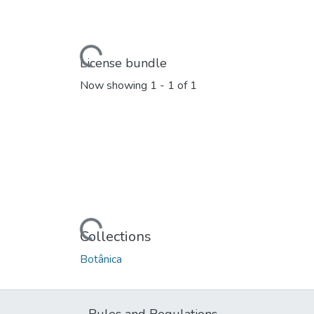
Loading...
License bundle
Now showing
1 - 1 of 1
Loading...
Collections
Botânica