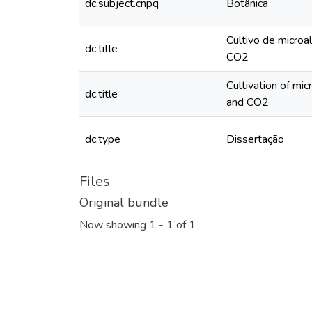
dc.subject.cnpq
Botânica
Cultivo de microa
dc.title
CO2
Cultivation of mi
dc.title
and CO2
dc.type
Dissertação
Files
Original bundle
Now showing
1 - 1 of 1