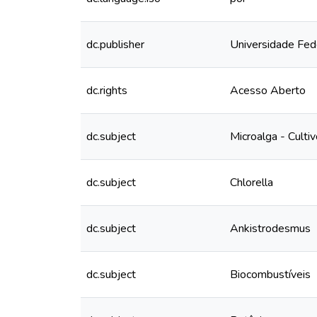
dc.publisher
Universidade Fed
dc.rights
Acesso Aberto
dc.subject
Microalga - Culti
dc.subject
Chlorella
dc.subject
Ankistrodesmus
dc.subject
Biocombustíveis