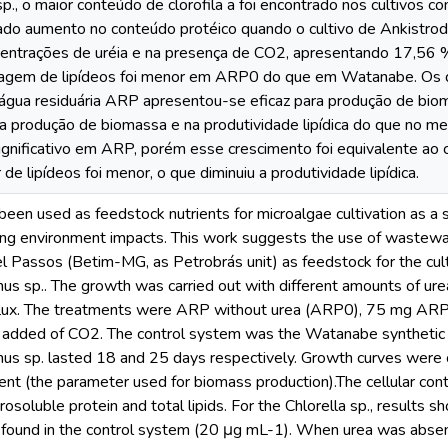
., o maior conteúdo de clorofila a foi encontrado nos cultivos
ado aumento no conteúdo protéico quando o cultivo de Ankistrod
entrações de uréia e na presença de CO2, apresentando 17,56 %
agem de lipídeos foi menor em ARP0 do que em Watanabe. Os d
água residuária ARP apresentou-se eficaz para produção de biom
na produção de biomassa e na produtividade lipídica do que no 
ignificativo em ARP, porém esse crescimento foi equivalente a
 de lipídeos foi menor, o que diminuiu a produtividade lipídica.
en used as feedstock nutrients for microalgae cultivation as a su
ting environment impacts. This work suggests the use of wastew
el Passos (Betim-MG, as Petrobrás unit) as feedstock for the culti
s sp.. The growth was carried out with different amounts of ure
fflux. The treatments were ARP without urea (ARP0), 75 mg 
dded of CO2. The control system was the Watanabe synthetic med
s sp. lasted 18 and 25 days respectively. Growth curves were 
tent (the parameter used for biomass production).The cellular co
osoluble protein and total lipids. For the Chlorella sp., results
s found in the control system (20 μg mL-1). When urea was abs