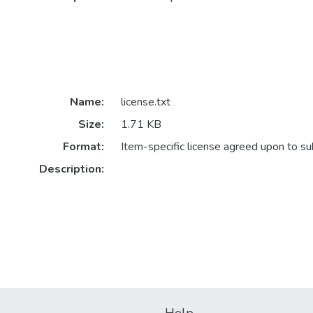
Name:
license.txt
Size:
1.71 KB
Format:
Item-specific license agreed upon to s
Description: