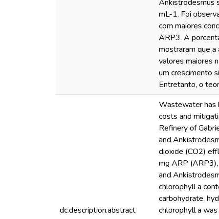
Ankistrodesmus sp
mL-1. Foi observ
com maiores conc
ARP3. A porcent
mostraram que a 
valores maiores 
um crescimento s
Entretanto, o teor
Wastewater has be
costs and mitiga
Refinery of Gabri
and Ankistrodesmu
dioxide (CO2) e
mg ARP (ARP3), a
and Ankistrodesmu
chlorophyll a con
carbohydrate, hydr
dc.description.abstract
chlorophyll a wa