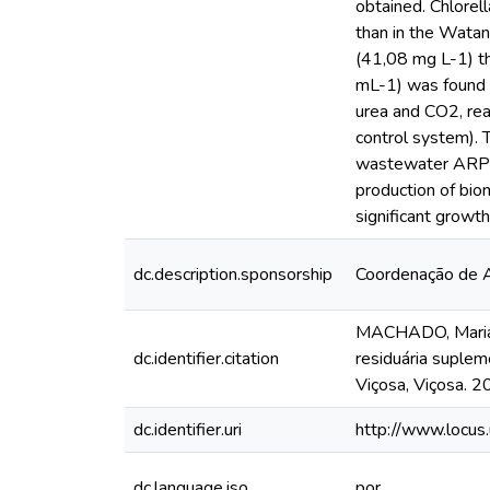
obtained. Chlorel
than in the Wata
(41,08 mg L-1) th
mL-1) was found i
urea and CO2, re
control system). 
wastewater ARP se
production of bio
significant growt
dc.description.sponsorship
Coordenação de A
MACHADO, Mariana
dc.identifier.citation
residuária suple
Viçosa, Viçosa. 2
dc.identifier.uri
http://www.locu
dc.language.iso
por