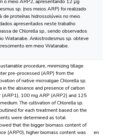
 com o meio ARP2, apresentando 12 μg
esmus sp. (nos meios ARP) foi realizado
 de proteínas hidrossolúveis no meio
ados apresentados neste trabalho
assa de Chlorella sp., sendo observados
meio Watanabe. Ankistrodesmus sp. obteve
o crescimento em meio Watanabe.
stainable procedure, minimizing tillage
ater pre-processed (ARP) from the
vation of native microalgae Chlorella sp.
a in the absence and presence of carbon
ARP (ARP1), 100 mg ARP (ARP2) and 125
ium. The cultivation of Chlorella sp.
outlined for each treatment based on the
ntents were determined as total
 showed that the bigger biomass content of
ence (ARP0), higher biomass content was
en