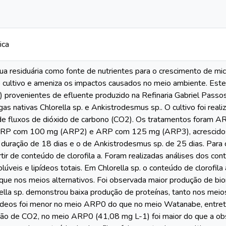
ica
gua residuária como fonte de nutrientes para o crescimento de m
o cultivo e ameniza os impactos causados no meio ambiente. Este
 provenientes de efluente produzido na Refinaria Gabriel Passos 
lgas nativas Chlorella sp. e Ankistrodesmus sp.. O cultivo foi rea
de fluxos de dióxido de carbono (CO2). Os tratamentos foram 
RP com 100 mg (ARP2) e ARP com 125 mg (ARP3), acrescidos d
e duração de 18 dias e o de Ankistrodesmus sp. de 25 dias. Para
tir de conteúdo de clorofila a. Foram realizadas análises dos cont
lúveis e lipídeos totais. Em Chlorella sp. o conteúdo de clorofil
que nos meios alternativos. Foi observada maior produção de
orella sp. demonstrou baixa produção de proteínas, tanto nos m
ídeos foi menor no meio ARP0 do que no meio Watanabe, entretan
o de CO2, no meio ARP0 (41,08 mg L-1) foi maior do que a obs