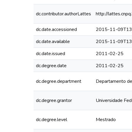
dc.contributor.authorLattes
http://lattes.c
dc.date.accessioned
2015-11-09T13
dc.date.available
2015-11-09T13
dc.date.issued
2011-02-25
dc.degree.date
2011-02-25
dc.degree.department
Departamento de 
dc.degree.grantor
Universidade Fed
dc.degree.level
Mestrado