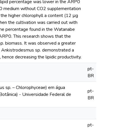
he lipid percentage was lower in the ARP0
ARP0 medium without CO2 supplementation
the higher chlorophyll a content (12 μg
n the cultivation was carried out with
ame percentage found in the Watanabe
e ARP0. This research shows that the
p. biomass. It was observed a greater
The Ankistrodesmus sp. demonstrated a
hence decreasing the lipidic productivity.
pt-
BR
us sp. – Chlorophyceae) em água
pt-
Botânica) - Universidade Federal de
BR
pt-