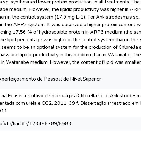
la sp. synthesized lower protein production, in all treatments. T
nabe medium. However, the lipidic productivity was higher in 
an in the control system (17,9 mg L-1). For Ankistrodesmus sp., 
n the ARP2 system. It was observed a higher protein content whe
aching 17,56 % of hydrosoluble protein in ARP3 medium (the s
The lipid percentage was higher in the control system than in th
ems to be an optional system for the production of Chlorella s
mass and lipidic productivity in this medium than in Watanabe. 
h in Watanabe medium. However, the content of lipid was smaller, 
perfeiçoamento de Pessoal de Nível Superior
 Fonseca. Cultivo de microalgas (Chlorella sp. e Ankistrodesm
mentada com uréia e CO2. 2011. 39 f. Dissertação (Mestrado em 
011.
s.ufv.br/handle/123456789/6583