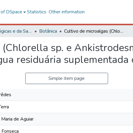
l of DSpace
Statistics
Other information
Ciências Biológicas e da Saúde
Botânica
Cultivo de microalgas (Chlorella sp. e Ankistrodesmus sp. – Chlorophyceae) em água residuária suplementada com uréia e CO2
 (Chlorella sp. e Ankistrodes
ua residuária suplementada 
Simple item page
Arêdes
Terra
 Maria de Aguiar
a Fonseca