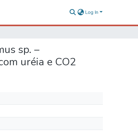
Log In
mus sp. –
com uréia e CO2