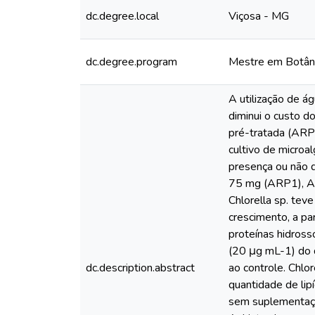
dc.degree.local
Viçosa - MG
dc.degree.program
Mestre em Botân
A utilização de á
diminui o custo d
pré-tratada (ARP)
cultivo de microa
presença ou não 
75 mg (ARP1), A
Chlorella sp. tev
crescimento, a par
proteínas hidrosso
(20 μg mL-1) do 
dc.description.abstract
ao controle. Chl
quantidade de lip
sem suplementaçã