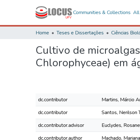
Communities & Collections
Al
Home
Teses e Dissertações
Cultivo de microalgas
Chlorophyceae) em ág
dc.contributor
Martins, Márcio 
dc.contributor
Santos, Nerilson 
dc.contributor.advisor
Euclydes, Rosane
dc.contributor.author
Machado, Marian