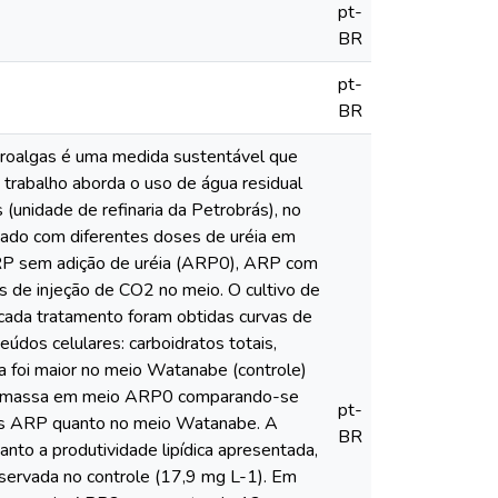
pt-
BR
pt-
BR
icroalgas é uma medida sustentável que
 trabalho aborda o uso de água residual
(unidade de refinaria da Petrobrás), no
lizado com diferentes doses de uréia em
ARP sem adição de uréia (ARP0), ARP com
e injeção de CO2 no meio. O cultivo de
 cada tratamento foram obtidas curvas de
eúdos celulares: carboidratos totais,
a a foi maior no meio Watanabe (controle)
 biomassa em meio ARP0 comparando-se
pt-
eios ARP quanto no meio Watanabe. A
BR
to a produtividade lipídica apresentada,
ervada no controle (17,9 mg L-1). Em