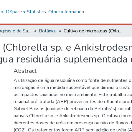
l of DSpace
Statistics
Other information
Ciências Biológicas e da Saúde
Botânica
Cultivo de microalgas (Chlorella sp. e Ankistrodesmus sp. – Chlorophyceae) em água residuária suplementada com uréia e CO2
 (Chlorella sp. e Ankistrodes
ua residuária suplementada 
Abstract
A utilização de água residuária como fonte de nutrientes 
microalgas é uma medida sustentável que diminui o custo 
os impactos causados no meio ambiente. Este trabalho a
residual pré-tratada (ARP) provenientes de efluente prod
Gabriel Passos (unidade de refinaria da Petrobrás), no cul
nativas Chlorella sp. e Ankistrodesmus sp.. O cultivo foi r
diferentes doses de uréia em presença ou não de fluxos 
(CO2). Os tratamentos foram ARP sem adição de uréia 