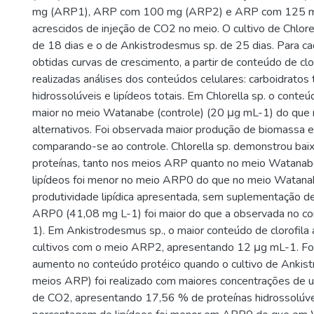
mg (ARP1), ARP com 100 mg (ARP2) e ARP com 125 m
acrescidos de injeção de CO2 no meio. O cultivo de Chlore
de 18 dias e o de Ankistrodesmus sp. de 25 dias. Para c
obtidas curvas de crescimento, a partir de conteúdo de clo
realizadas análises dos conteúdos celulares: carboidratos t
hidrossolúveis e lipídeos totais. Em Chlorella sp. o conteúd
maior no meio Watanabe (controle) (20 μg mL-1) do que
alternativos. Foi observada maior produção de biomass
comparando-se ao controle. Chlorella sp. demonstrou bai
proteínas, tanto nos meios ARP quanto no meio Watanab
lipídeos foi menor no meio ARP0 do que no meio Watanab
produtividade lipídica apresentada, sem suplementação d
ARP0 (41,08 mg L-1) foi maior do que a observada no co
1). Em Ankistrodesmus sp., o maior conteúdo de clorofila 
cultivos com o meio ARP2, apresentando 12 μg mL-1. Fo
aumento no conteúdo protéico quando o cultivo de Ankis
meios ARP) foi realizado com maiores concentrações de u
de CO2, apresentando 17,56 % de proteínas hidrossolúv