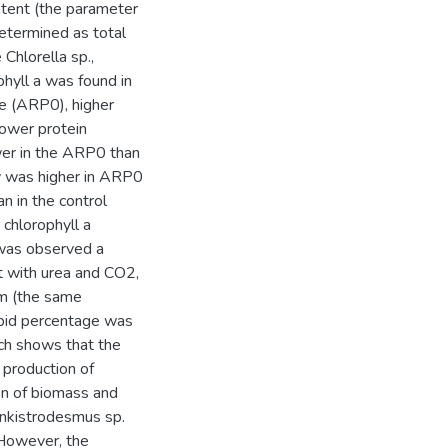
ntent (the parameter
etermined as total
 Chlorella sp.,
hyll a was found in
e (ARP0), higher
lower protein
ower in the ARP0 than
y was higher in ARP0
 in the control
chlorophyll a
was observed a
ut with urea and CO2,
um (the same
ipid percentage was
rch shows that the
production of
on of biomass and
 Ankistrodesmus sp.
However, the