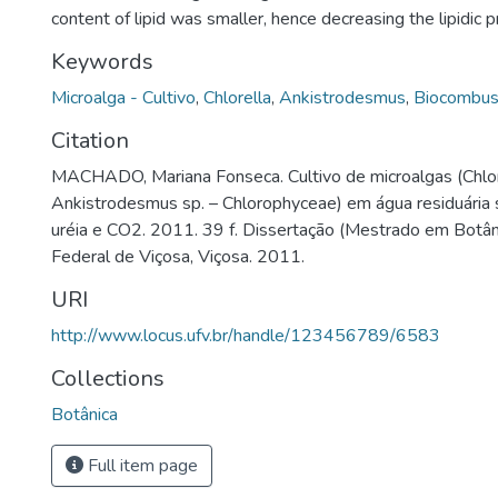
content of lipid was smaller, hence decreasing the lipidic pr
Keywords
Microalga - Cultivo
,
Chlorella
,
Ankistrodesmus
,
Biocombust
Citation
MACHADO, Mariana Fonseca. Cultivo de microalgas (Chlor
Ankistrodesmus sp. – Chlorophyceae) em água residuári
uréia e CO2. 2011. 39 f. Dissertação (Mestrado em Botân
Federal de Viçosa, Viçosa. 2011.
URI
http://www.locus.ufv.br/handle/123456789/6583
Collections
Botânica
Full item page