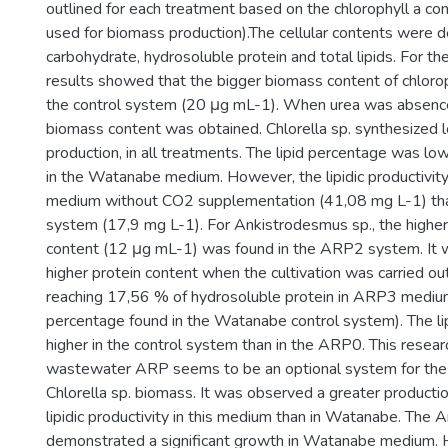
outlined for each treatment based on the chlorophyll a co
used for biomass production).The cellular contents were d
carbohydrate, hydrosoluble protein and total lipids. For the
results showed that the bigger biomass content of chlorop
the control system (20 μg mL-1). When urea was absenc
biomass content was obtained. Chlorella sp. synthesized 
production, in all treatments. The lipid percentage was l
in the Watanabe medium. However, the lipidic productivit
medium without CO2 supplementation (41,08 mg L-1) than
system (17,9 mg L-1). For Ankistrodesmus sp., the higher 
content (12 μg mL-1) was found in the ARP2 system. It 
higher protein content when the cultivation was carried o
reaching 17,56 % of hydrosoluble protein in ARP3 medi
percentage found in the Watanabe control system). The l
higher in the control system than in the ARP0. This resea
wastewater ARP seems to be an optional system for the 
Chlorella sp. biomass. It was observed a greater producti
lipidic productivity in this medium than in Watanabe. The
demonstrated a significant growth in Watanabe medium. 