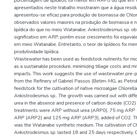
porcentagem de lipídeos foi menor em ARP0 do que em
apresentados neste trabalho mostraram que a água resid
apresentou-se eficaz para produção de biomassa de Chlore
observados valores maiores na produção de biomassa e n
lipídica do que no meio Watanabe. Ankistrodesmus sp. o
significativo em ARP, porém esse crescimento foi equival
em meio Watanabe. Entretanto, o teor de lipídeos foi meno
produtividade lipídica.
Wastewater has been used as feedstock nutrients for micr
as a sustainable procedure, minimizing tillage costs and m
impacts. This work suggests the use of wastewater pre
from the Refinery of Gabriel Passos (Betim-MG, as Petrob
feedstock for the cultivation of native microalgae Chlorella
Ankistrodesmus sp.. The growth was carried out with diff
urea in the absence and presence of carbon dioxide (CO2) 
treatments were ARP without urea (ARP0), 75 mg ARP
ARP (ARP2) and 125 mg ARP (ARP3), added of CO2. Th
was the Watanabe synthetic medium. The cultivation of Ch
Ankistrodesmus sp. lasted 18 and 25 days respectively.