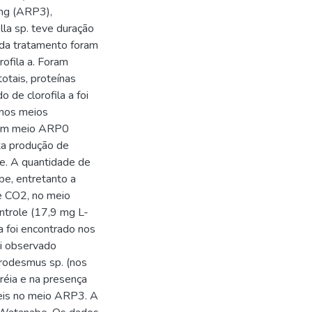
g (ARP3),
lla sp. teve duração
ada tratamento foram
rofila a. Foram
otais, proteínas
o de clorofila a foi
 nos meios
a em meio ARP0
xa produção de
e. A quantidade de
e, entretanto a
e CO2, no meio
ntrole (17,9 mg L-
a foi encontrado nos
i observado
trodesmus sp. (nos
réia e na presença
eis no meio ARP3. A