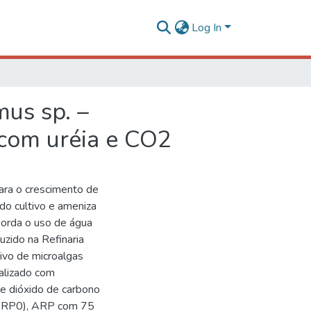
Log In
mus sp. –
com uréia e CO2
para o crescimento de
do cultivo e ameniza
borda o uso de água
uzido na Refinaria
tivo de microalgas
ealizado com
de dióxido de carbono
(ARP0), ARP com 75