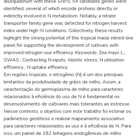
disequilibrium with these SNPs, 54 candidate genes were
identified, several of which encode proteins directly or
indirectly involved in N metabolism. Notably, a nitrate
transporter family gene was detected for nitrogen harvest
index under high-N conditions. Collectively, these results
highlight the strong potential of this tropical maize inbred-line
panel for supporting the development of cultivars with
improved nitrogen-use efficiency. Keywords: Zea mays L.;
GWAS ; Contrasting N inputs; Abiotic stress; N utilization
efficiency ; N uptake efficiency.
Em regiões tropicais, o nitrogênio (N) é um dos principais
limitantes da produtividade de grãos de milho. Assim, a
caracterização do germoplasma de milho para caracteres
relacionados à eficiência do uso de N é fundamental no
desenvolvimento de cultivares mais tolerantes ao estresse.
Nesse contexto, o objetivo com este trabalho foi estimar os
parâmetros genéticos e realizar mapeamento associativo
para caracteres relacionados ao uso e à eficiência de N. Para
isso, um painel de 182 linhagens endogâmicas de milho