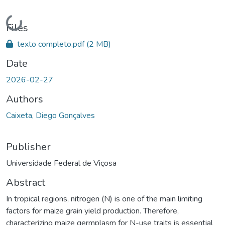
Loading...
Files
texto completo.pdf
(2 MB)
Date
2026-02-27
Authors
Caixeta, Diego Gonçalves
Publisher
Universidade Federal de Viçosa
Abstract
In tropical regions, nitrogen (N) is one of the main limiting
factors for maize grain yield production. Therefore,
characterizing maize germplasm for N-use traits is essential