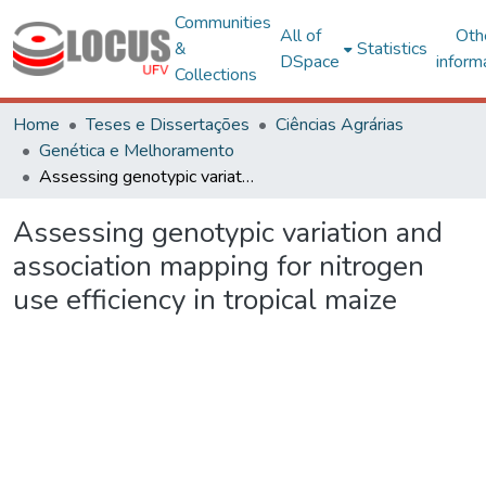
Communities
All of
Oth
&
Statistics
DSpace
inform
Collections
Home
Teses e Dissertações
Ciências Agrárias
Genética e Melhoramento
Assessing genotypic variation and association mapping for nitrogen use efficiency in tropical maize
Assessing genotypic variation and
association mapping for nitrogen
use efficiency in tropical maize