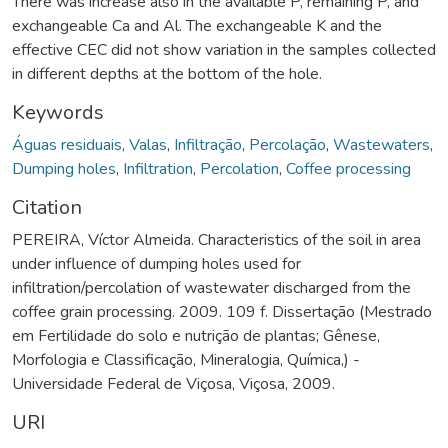
There was increase also in the available P, remaining P, and
exchangeable Ca and Al. The exchangeable K and the
effective CEC did not show variation in the samples collected
in different depths at the bottom of the hole.
Keywords
Águas residuais
,
Valas
,
Infiltração
,
Percolação
,
Wastewaters
,
Dumping holes
,
Infiltration
,
Percolation
,
Coffee processing
Citation
PEREIRA, Víctor Almeida. Characteristics of the soil in area
under influence of dumping holes used for
infiltration/percolation of wastewater discharged from the
coffee grain processing. 2009. 109 f. Dissertação (Mestrado
em Fertilidade do solo e nutrição de plantas; Gênese,
Morfologia e Classificação, Mineralogia, Química,) -
Universidade Federal de Viçosa, Viçosa, 2009.
URI