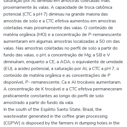
saturação por Al diminuiu em amostras coletadas mais
proximamente às valas. A capacidade de troca catiônica
potencial (CTC a pH 7) diminuiu na grande maioria das
amostras de solo e a CTC efetiva aumentou em amostras
coletadas mais proximamente das valas. O conteúdo de
matéria orgânica (MO) e a concentração de P-remanescente
aumentaram em algumas amostras localizadas a 50 cm das
valas. Nas amostras coletadas no perfil de solo a partir do
fundo das valas, o pH, a concentração de Mg, a SB e V
diminuíram, enquanto a CE, a ADA, o equivalente de umidade
(EU), a acidez potencial, a saturação por Al, a CTC a pH 7, o
conteúdo de matéria orgânica e as concentrações de P
disponível, P- remanescente, Ca e Al trocáveis aumentaram.
A concentração de K trocável e a CTC efetiva permaneceram
praticamente constantes ao longo do perfil de solo
amostrado a partir do fundo da vala.
In the south of the Espírito Santo State, Brazil, the
wastewater generated in the coffee grain processing
(CGPW) is disposed by the farmers in dumping holes in the