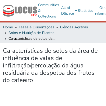
Communities
All of
Oth
&
Statistics
DSpace
inform
Collections
Home
Teses e Dissertações
Ciências Agrárias
Solos e Nutrição de Plantas
Características de solos da área de influência de valas de infiltração/percolação da água residuária da despolpa dos frutos do cafeeiro
Características de solos da área de
influência de valas de
infiltração/percolação da água
residuária da despolpa dos frutos
do cafeeiro