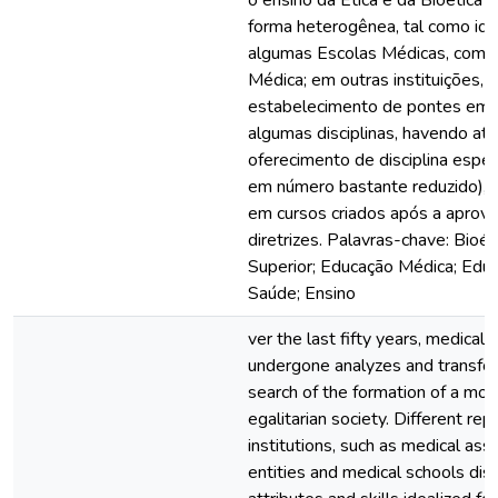
o ensino da Ética e da Bioética 
forma heterogênea, tal como ide
algumas Escolas Médicas, como
Médica; em outras instituições, 
estabelecimento de pontes em
algumas disciplinas, havendo a
oferecimento de disciplina espec
em número bastante reduzido), 
em cursos criados após a aprov
diretrizes. Palavras-chave: Bioét
Superior; Educação Médica; Edu
Saúde; Ensino
ver the last fifty years, medical
undergone analyzes and transfor
search of the formation of a mor
egalitarian society. Different re
institutions, such as medical asso
entities and medical schools dis