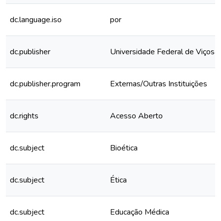
dc.language.iso
por
dc.publisher
Universidade Federal de Viçosa
dc.publisher.program
Externas/Outras Instituições
dc.rights
Acesso Aberto
dc.subject
Bioética
dc.subject
Ética
dc.subject
Educação Médica