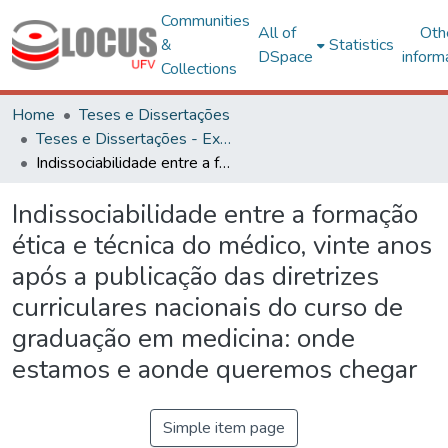
Communities
All of
Oth
&
Statistics
DSpace
inform
Collections
Home
Teses e Dissertações
Teses e Dissertações - Externas
Indissociabilidade entre a formação ética e técnica do médico, vinte anos após a publicação das diretrizes curriculares nacionais do curso de graduação em medicina: onde estamos e aonde queremos chegar
Indissociabilidade entre a formação
ética e técnica do médico, vinte anos
após a publicação das diretrizes
curriculares nacionais do curso de
graduação em medicina: onde
estamos e aonde queremos chegar
Simple item page