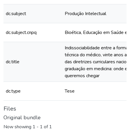
dc.subject
Produção Intelectual
dc.subject.cnpq
Bioética, Educação em Saúde e 
Indissociabilidade entre a formaç
técnica do médico, vinte anos ap
dc.title
das diretrizes curriculares nacio
graduação em medicina: onde e
queremos chegar
dc.type
Tese
Files
Original bundle
Now showing
1 - 1 of 1