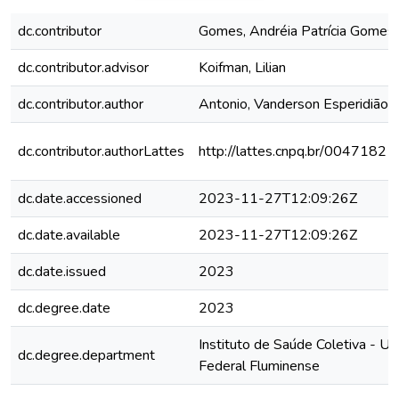
dc.contributor
Gomes, Andréia Patrícia Gomes
dc.contributor.advisor
Koifman, Lilian
dc.contributor.author
Antonio, Vanderson Esperidião
dc.contributor.authorLattes
http://lattes.cnpq.br/004718
dc.date.accessioned
2023-11-27T12:09:26Z
dc.date.available
2023-11-27T12:09:26Z
dc.date.issued
2023
dc.degree.date
2023
Instituto de Saúde Coletiva - Un
dc.degree.department
Federal Fluminense