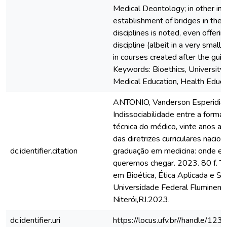
Medical Deontology; in other inst
establishment of bridges in th
disciplines is noted, even offerin
discipline (albeit in a very small
in courses created after the guid
Keywords: Bioethics, University 
Medical Education, Health Educat
ANTONIO, Vanderson Esperidião
Indissociabilidade entre a formaç
técnica do médico, vinte anos ap
das diretrizes curriculares nacio
dc.identifier.citation
graduação em medicina: onde e
queremos chegar. 2023. 80 f. T
em Bioética, Ética Aplicada e Sa
Universidade Federal Fluminens
Niterói,RJ.2023.
dc.identifier.uri
https://locus.ufv.br//handle/