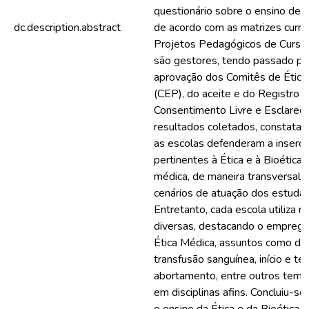
questionário sobre o ensino de Ét
dc.description.abstract
de acordo com as matrizes curric
Projetos Pedagógicos de Curso
são gestores, tendo passado pel
aprovação dos Comitês de Étic
(CEP), do aceite e do Registro 
Consentimento Livre e Esclarecid
resultados coletados, constata-
as escolas defenderam a inserç
pertinentes à Ética e à Bioética
médica, de maneira transversal e
cenários de atuação dos estudan
Entretanto, cada escola utiliza 
diversas, destacando o emprego
Ética Médica, assuntos como do
transfusão sanguínea, início e té
abortamento, entre outros temas
em disciplinas afins. Concluiu-se