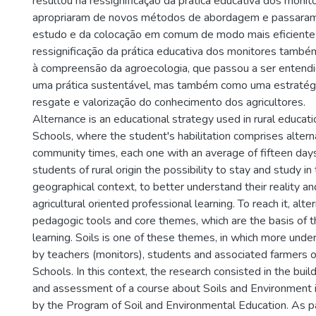
resultou na ressignificação da prática educativa dos monit
apropriaram de novos métodos de abordagem e passaram a
estudo e da colocação em comum de modo mais eficiente 
ressignificação da prática educativa dos monitores tamb
à compreensão da agroecologia, que passou a ser entend
uma prática sustentável, mas também como uma estratégi
resgate e valorização do conhecimento dos agricultores.
Alternance is an educational strategy used in rural educat
Schools, where the student's habilitation comprises alter
community times, each one with an average of fifteen days.
students of rural origin the possibility to stay and study in 
geographical context, to better understand their reality an
agricultural oriented professional learning. To reach it, alt
pedagogic tools and core themes, which are the basis of th
learning. Soils is one of these themes, in which more und
by teachers (monitors), students and associated farmers o
Schools. In this context, the research consisted in the bui
and assessment of a course about Soils and Environment i
by the Program of Soil and Environmental Education. As pa