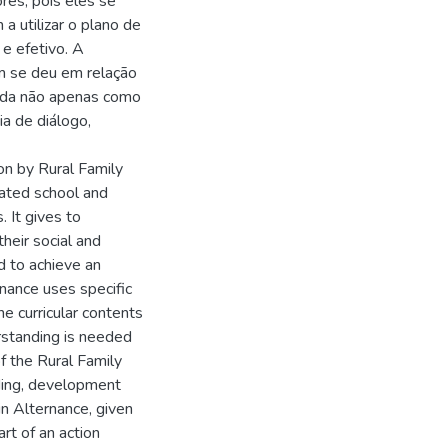
ores, pois eles se
 utilizar o plano de
e efetivo. A
ém se deu em relação
ida não apenas como
a de diálogo,
ion by Rural Family
nated school and
 It gives to
their social and
d to achieve an
ernance uses specific
e curricular contents
erstanding is needed
f the Rural Family
lding, development
n Alternance, given
rt of an action