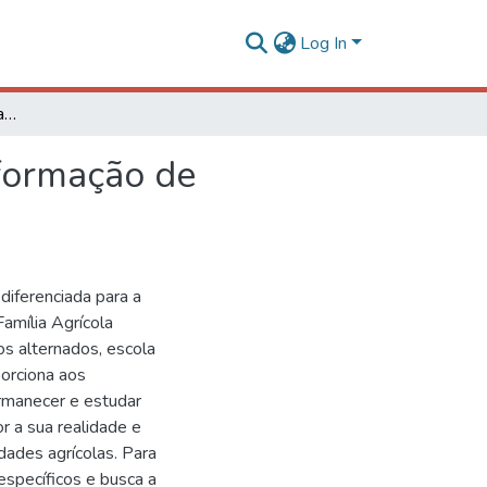
Log In
Solos e alternâncias educativas: pesquisa-ação na formação de educadores
 formação de
diferenciada para a
amília Agrícola
s alternados, escola
porciona aos
ermanecer e estudar
 a sua realidade e
idades agrícolas. Para
 específicos e busca a