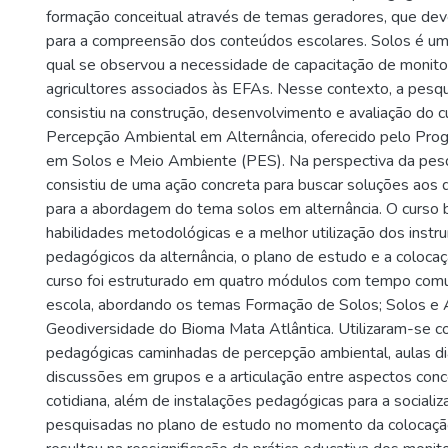
formação conceitual através de temas geradores, que dev
para a compreensão dos conteúdos escolares. Solos é u
qual se observou a necessidade de capacitação de monito
agricultores associados às EFAs. Nesse contexto, a pesqu
consistiu na construção, desenvolvimento e avaliação do c
Percepção Ambiental em Alternância, oferecido pelo Pr
em Solos e Meio Ambiente (PES). Na perspectiva da pesq
consistiu de uma ação concreta para buscar soluções aos 
para a abordagem do tema solos em alternância. O curso
habilidades metodológicas e a melhor utilização dos inst
pedagógicos da alternância, o plano de estudo e a coloc
curso foi estruturado em quatro módulos com tempo com
escola, abordando os temas Formação de Solos; Solos e 
Geodiversidade do Bioma Mata Atlântica. Utilizaram-se c
pedagógicas caminhadas de percepção ambiental, aulas di
discussões em grupos e a articulação entre aspectos conce
cotidiana, além de instalações pedagógicas para a sociali
pesquisadas no plano de estudo no momento da colocaç