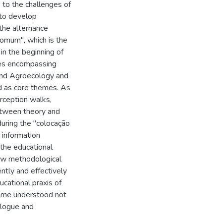
 to the challenges of
 to develop
 the alternance
comum", which is the
 in the beginning of
les encompassing
and Agroecology and
d as core themes. As
rception walks,
between theory and
during the "colocação
 information
 the educational
new methodological
ntly and effectively
cational praxis of
came understood not
ialogue and