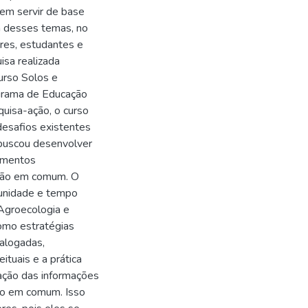
em servir de base
m desses temas, no
res, estudantes e
isa realizada
urso Solos e
ograma de Educação
uisa-ação, o curso
desafios existentes
 buscou desenvolver
rumentos
ação em comum. O
unidade e tempo
Agroecologia e
omo estratégias
alogadas,
ituais e a prática
zação das informações
ão em comum. Isso