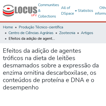
Communities
All of
Oth
&
Statistics
DSpace
inform
Collections
Home
Produção Técnico-científica
Centro de Ciências Agrárias
Zootecnia
Artigos
Efeitos da adição de agentes tróficos na dieta de leitões desmamados sobre a expressão da enzima ornitina descarboxilase, os conteúdos de proteína e DNA e o desempenho
Efeitos da adição de agentes
tróficos na dieta de leitões
desmamados sobre a expressão da
enzima ornitina descarboxilase, os
conteúdos de proteína e DNA e o
desempenho