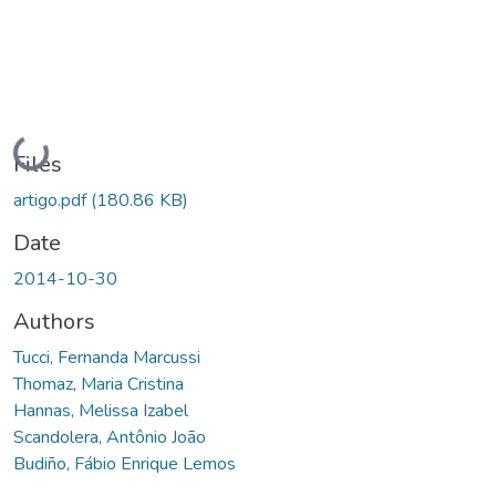
Loading...
Files
artigo.pdf
(180.86 KB)
Date
2014-10-30
Authors
Tucci, Fernanda Marcussi
Thomaz, Maria Cristina
Hannas, Melissa Izabel
Scandolera, Antônio João
Budiño, Fábio Enrique Lemos