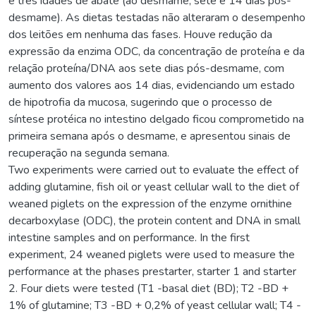
e três idades de abate (ao desmame, sete e 14 dias pós-
desmame). As dietas testadas não alteraram o desempenho
dos leitões em nenhuma das fases. Houve redução da
expressão da enzima ODC, da concentração de proteína e da
relação proteína/DNA aos sete dias pós-desmame, com
aumento dos valores aos 14 dias, evidenciando um estado
de hipotrofia da mucosa, sugerindo que o processo de
síntese protéica no intestino delgado ficou comprometido na
primeira semana após o desmame, e apresentou sinais de
recuperação na segunda semana.
Two experiments were carried out to evaluate the effect of
adding glutamine, fish oil or yeast cellular wall to the diet of
weaned piglets on the expression of the enzyme ornithine
decarboxylase (ODC), the protein content and DNA in small
intestine samples and on performance. In the first
experiment, 24 weaned piglets were used to measure the
performance at the phases prestarter, starter 1 and starter
2. Four diets were tested (T1 -basal diet (BD); T2 -BD +
1% of glutamine; T3 -BD + 0,2% of yeast cellular wall; T4 -