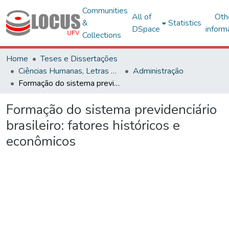
Communities
All of
Oth
&
Statistics
DSpace
inform
Collections
Home
Teses e Dissertações
Ciências Humanas, Letras e Artes
Administração
Formação do sistema previdenciário brasileiro: fatores históricos e econômicos
Formação do sistema previdenciário
brasileiro: fatores históricos e
econômicos