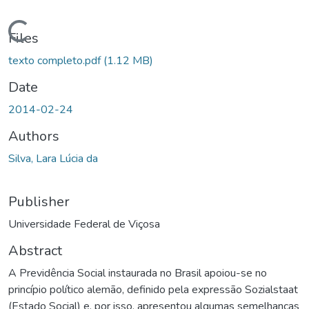
ding...
Files
texto completo.pdf
(1.12 MB)
Date
2014-02-24
Authors
Silva, Lara Lúcia da
Publisher
Universidade Federal de Viçosa
Abstract
A Previdência Social instaurada no Brasil apoiou-se no
princípio político alemão, definido pela expressão Sozialstaat
(Estado Social) e, por isso, apresentou algumas semelhanças