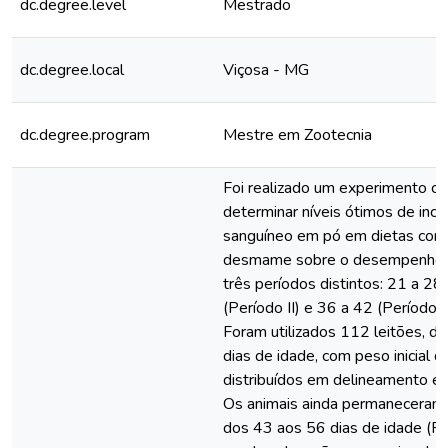
dc.degree.level
Mestrado
dc.degree.local
Viçosa - MG
dc.degree.program
Mestre em Zootecnia
Foi realizado um experimento co
determinar níveis ótimos de inc
sanguíneo em pó em dietas com
desmame sobre o desempenho d
três períodos distintos: 21 a 28 
(Período II) e 36 a 42 (Período II
Foram utilizados 112 leitões,
dias de idade, com peso inicial 
distribuídos em delineamento e
Os animais ainda permaneceram
dos 43 aos 56 dias de idade (Pe