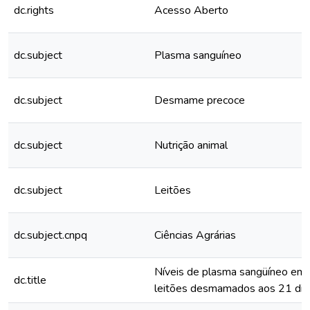
dc.rights
Acesso Aberto
dc.subject
Plasma sanguíneo
dc.subject
Desmame precoce
dc.subject
Nutrição animal
dc.subject
Leitões
dc.subject.cnpq
Ciências Agrárias
Níveis de plasma sangüíneo em 
dc.title
leitões desmamados aos 21 dia