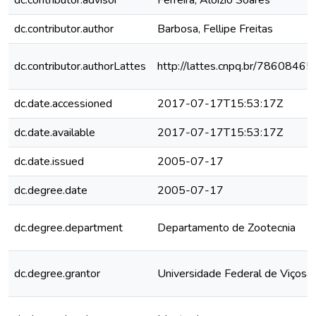
dc.contributor.advisor
Ferreira, Aloízio Soares
dc.contributor.author
Barbosa, Fellipe Freitas
dc.contributor.authorLattes
http://lattes.cnpq.br/786084
dc.date.accessioned
2017-07-17T15:53:17Z
dc.date.available
2017-07-17T15:53:17Z
dc.date.issued
2005-07-17
dc.degree.date
2005-07-17
dc.degree.department
Departamento de Zootecnia
dc.degree.grantor
Universidade Federal de Viçosa