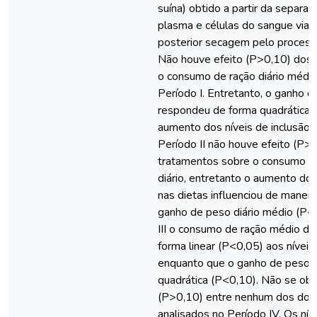
suína) obtido a partir da separa
plasma e células do sangue via c
posterior secagem pelo process
Não houve efeito (P>0,10) dos 
o consumo de ração diário médio
Período I. Entretanto, o ganho d
respondeu de forma quadrática 
aumento dos níveis de inclusão 
Período II não houve efeito (P>
tratamentos sobre o consumo d
diário, entretanto o aumento do
nas dietas influenciou de maneir
ganho de peso diário médio (P<
III o consumo de ração médio di
forma linear (P<0,05) aos níveis
enquanto que o ganho de peso 
quadrática (P<0,10). Não se obs
(P>0,10) entre nenhum dos doi
analisados no Período IV. Os nív