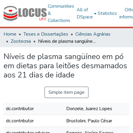
Communities
All of
Oth
&
Statistics
DSpace
inform
Collections
Home
Teses e Dissertações
Ciências Agrárias
Zootecnia
Níveis de plasma sangüíneo em pó em dietas para leitões desmamados aos 21 dias de idade
Níveis de plasma sangüíneo em pó
em dietas para leitões desmamados
aos 21 dias de idade
Simple item page
dc.contributor
Donzele, Juarez Lopes
dc.contributor
Brustolini, Paulo César