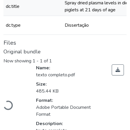
Spray dried plasma levels in die
dc.title
piglets at 21 days of age
dc.type
Dissertação
Files
Original bundle
Now showing
1 - 1 of 1
Name:
texto completo.pdf
Size:
485.44 KB
Format:
Loading...
Adobe Portable Document
Format
Description: