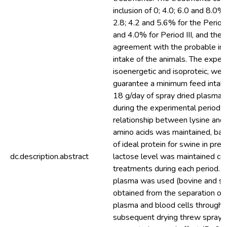
inclusion of 0; 4.0; 6.0 and 8.0% 
2.8; 4.2 and 5.6% for the Period 
and 4.0% for Period III, and the 
agreement with the probable inc
intake of the animals. The exper
isoenergetic and isoproteic, wer
guarantee a minimum feed intake
18 g/day of spray dried plasma f
during the experimental period. 
relationship between lysine and 
amino acids was maintained, ba
of ideal protein for swine in pre-
dc.description.abstract
lactose level was maintained con
treatments during each period. 
plasma was used (bovine and swi
obtained from the separation of 
plasma and blood cells through c
subsequent drying threw spray-d