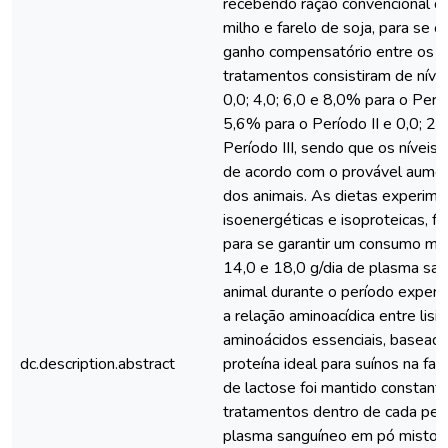
recebendo ração convencional de
milho e farelo de soja, para se 
ganho compensatório entre os t
tratamentos consistiram de nívei
0,0; 4,0; 6,0 e 8,0% para o Períod
5,6% para o Período II e 0,0; 2,
Período III, sendo que os nívei
de acordo com o provável aume
dos animais. As dietas experimen
isoenergéticas e isoproteicas, f
para se garantir um consumo mín
14,0 e 18,0 g/dia de plasma sa
animal durante o período experi
a relação aminoacídica entre lisi
aminoácidos essenciais, baseada
dc.description.abstract
proteína ideal para suínos na fase
de lactose foi mantido constant
tratamentos dentro de cada perí
plasma sanguíneo em pó misto (