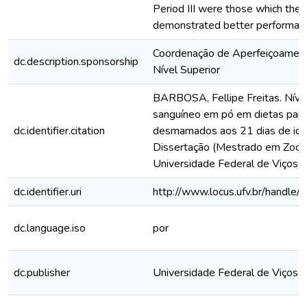
Period III were those which the 
demonstrated better performan
Coordenação de Aperfeiçoamen
dc.description.sponsorship
Nível Superior
BARBOSA, Fellipe Freitas. Níve
sanguíneo em pó em dietas para
dc.identifier.citation
desmamados aos 21 dias de idad
Dissertação (Mestrado em Zoote
Universidade Federal de Viçosa,
dc.identifier.uri
http://www.locus.ufv.br/hand
dc.language.iso
por
dc.publisher
Universidade Federal de Viçosa