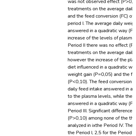
was not observed effect (P>0,
treatments on the average daily
and the feed conversion (FC) of t
period I. The average daily wei
answered in a quadratic way (P<
increase of the levels of plasma i
Period II there was no effect (P
treatments on the average daily 
however the increase of the plas
diet influenced in a quadratic wa
weight gain (P=0,05) and the fe
(P<0,10). The feed conversion 
daily feed intake answered in a 
to the plasma levels, while the 
answered in a quadratic way (P<
Period III. Significant differenc
(P>0,10) among none of the th
analyzed in ixthe Period IV. The 
the Period I, 2,5 for the Period I