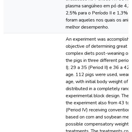
plasma sangüíneo em pó de 4,3%
2,5% para o Período II e 1,3% pa
foram aqueles nos quais os ani
melhor desempenho.
An experiment was accomplishe
objective of determining great lev
complex diets post-weaning on 
the pigs in three different perio
I); 29 a 35 (Period II) e 36 a 42 
age. 112 pigs were used, weane
age, with initial body weight of 
distributed in a completely ran
experimental block design. The 
the experiment also from 43 to 
(Period IV) receiving conventiona
based on corn and soybean meal
possible compensatory weight 
treatments. The treatments cons