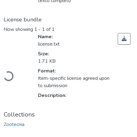
texto completo
License bundle
Now showing
1 - 1 of 1
Name:
license.txt
Size:
1.71 KB
Format:
Loading...
Item-specific license agreed upon
to submission
Description:
Collections
Zootecnia