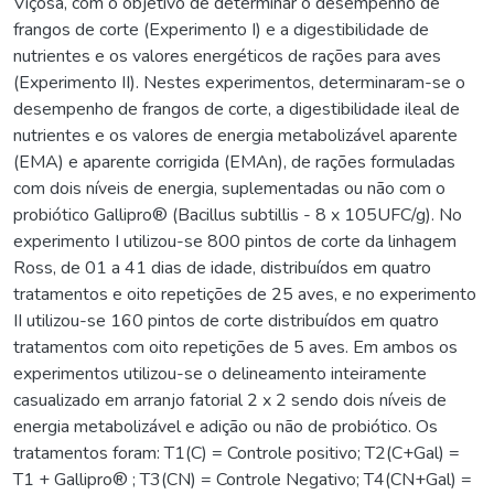
Viçosa, com o objetivo de determinar o desempenho de
frangos de corte (Experimento I) e a digestibilidade de
nutrientes e os valores energéticos de rações para aves
(Experimento II). Nestes experimentos, determinaram-se o
desempenho de frangos de corte, a digestibilidade ileal de
nutrientes e os valores de energia metabolizável aparente
(EMA) e aparente corrigida (EMAn), de rações formuladas
com dois níveis de energia, suplementadas ou não com o
probiótico Gallipro® (Bacillus subtillis - 8 x 105UFC/g). No
experimento I utilizou-se 800 pintos de corte da linhagem
Ross, de 01 a 41 dias de idade, distribuídos em quatro
tratamentos e oito repetições de 25 aves, e no experimento
II utilizou-se 160 pintos de corte distribuídos em quatro
tratamentos com oito repetições de 5 aves. Em ambos os
experimentos utilizou-se o delineamento inteiramente
casualizado em arranjo fatorial 2 x 2 sendo dois níveis de
energia metabolizável e adição ou não de probiótico. Os
tratamentos foram: T1(C) = Controle positivo; T2(C+Gal) =
T1 + Gallipro® ; T3(CN) = Controle Negativo; T4(CN+Gal) =