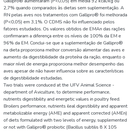
Gallipro® aumentaram (P<0,05) em média 92 kcal/kg ou
2,7% quando comparados às dietas sem suplementação. A
RN pelas aves nos tratamentos com Gallipro® foi melhorada
(P<0,05) em 3,1%. O CDMS não foi influenciado pelos
fatores estudados. Os valores obtidos de EMAn das rações
confirmaram a diferença entre os níveis de 100% da EM e
96% da EM. Conclui-se que a suplementação de Gallipro®
na dieta proporciona melhor conversão alimentar das aves e
aumento da digestibilidade da proteína da ração, enquanto o
maior nível de energia proporciona melhor desempenho das
aves apesar de não haver influencia sobre as características
de digestibilidade estudadas.
Two trials were conduced at the UFV Animal Science -
department of Aviculture, to determine performance,
nutrients digestibility and energetic values in poultry feed.
Broilers performance, nutrients ileal digestibility and apparent
metabolizable energy (AME) and apparent corrected (AMEn)
of diets formulated with two levels of energy, supplemented
or not with Gallipro® probiotic (Bacillus subtilis 8 X 105