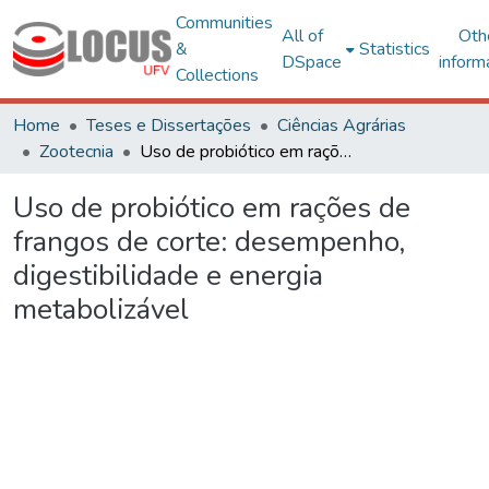
Communities
All of
Oth
&
Statistics
DSpace
inform
Collections
Home
Teses e Dissertações
Ciências Agrárias
Zootecnia
Uso de probiótico em rações de frangos de corte: desempenho, digestibilidade e energia metabolizável
Uso de probiótico em rações de
frangos de corte: desempenho,
digestibilidade e energia
metabolizável