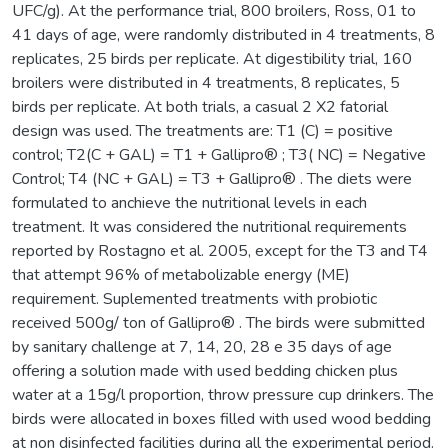
UFC/g). At the performance trial, 800 broilers, Ross, 01 to
41 days of age, were randomly distributed in 4 treatments, 8
replicates, 25 birds per replicate. At digestibility trial, 160
broilers were distributed in 4 treatments, 8 replicates, 5
birds per replicate. At both trials, a casual 2 X2 fatorial
design was used. The treatments are: T1 (C) = positive
control; T2(C + GAL) = T1 + Gallipro® ; T3( NC) = Negative
Control; T4 (NC + GAL) = T3 + Gallipro® . The diets were
formulated to anchieve the nutritional levels in each
treatment. It was considered the nutritional requirements
reported by Rostagno et al. 2005, except for the T3 and T4
that attempt 96% of metabolizable energy (ME)
requirement. Suplemented treatments with probiotic
received 500g/ ton of Gallipro® . The birds were submitted
by sanitary challenge at 7, 14, 20, 28 e 35 days of age
offering a solution made with used bedding chicken plus
water at a 15g/l proportion, throw pressure cup drinkers. The
birds were allocated in boxes filled with used wood bedding
at non disinfected facilities during all the experimental period.