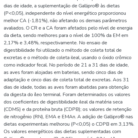
dias de idade, a suplementação de Gallipro® às dietas
(P<0,05), independente do nível energético proporcionou
melhor CA (-1,81%), não afetando os demais parâmetros
avaliados. O CR e a CA foram afetados pelo nível de energia
da dieta, sendo melhores para o nível de 100% da EM em
2,17% e 3,48%, respectivamente. No ensaio de
digestibilidade foi utilizado o método de coleta total de
excretas e o método de coleta ileal, usando o óxido crômico
como indicador fecal. No período de 21 a 31 dias de idade,
as aves foram alojadas em baterias, sendo cinco dias de
adaptação e cinco dias de coleta total de excretas. Aos 31
dias de idade, todas as aves foram abatidas para obtenção
da digesta do íleo terminal. Foram determinados os valores
dos coeficientes de digestibilidade ileal da matéria seca
(CDMS) e da proteína bruta (CDPB); os valores de retenção
de nitrogênio (RN), EMA e EMAn. A adição de Gallipro® nas
dietas experimentais melhorou (P<0,05) o CDPB em 3,13%.
Os valores energéticos das dietas suplementadas com