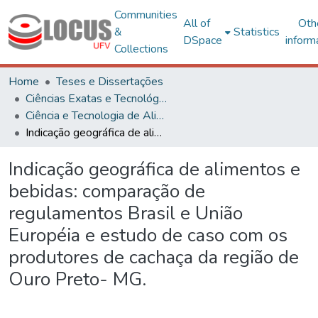
Communities
All of
Oth
&
Statistics
DSpace
inform
Collections
Home
Teses e Dissertações
Ciências Exatas e Tecnológicas
Ciência e Tecnologia de Alimentos
Indicação geográfica de alimentos e bebidas: comparação de regulamentos Brasil e União Européia e estudo de caso com os produtores de cachaça da região de Ouro Preto- MG.
Indicação geográfica de alimentos e
bebidas: comparação de
regulamentos Brasil e União
Européia e estudo de caso com os
produtores de cachaça da região de
Ouro Preto- MG.