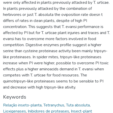
were only affected in plants previously attacked by T. urticae.
In plants previously attacked by the combination of
herbivores or just T. absoluta the oviposition rate doesn t
differs of rates in clean plants, despite of high PI
concentration. This suggests that T. evansi performance is
affected by PI but for T. urticae plant injuries and traces and T.
evansi has to overcome more factors involved in food
competition. Digestive enzymes profile suggest a higher
serine than cysteine proteinase activity been mainly tripsyn-
like proteinases. In spider mites, tripsyn-like proteinases
increase when PI were higher, possible to overcome PI toxic
effects plus a higher aminoacids demand in T. evansi when
competes with T. urticae for food resources. The
quimotripsyn-like proteinases seems to be sensible to PI
and decrease with high tripsyn-like ativity.
Keywords
Relação inseto-planta
,
Tetranychus
,
Tuta absoluta
,
Lioxigenases
,
Inibidores de proteases
,
Insect-plant