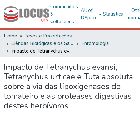
Communities
All of
Oth
&
Statistics
DSpace
inform
Collections
Home
Teses e Dissertações
Ciências Biológicas e da Saúde
Entomologia
Impacto de Tetranychus evansi, Tetranychus urticae e Tuta absoluta sobre a via das lipoxigenases do tomateiro e as proteases digestivas destes herbívoros
Impacto de Tetranychus evansi,
Tetranychus urticae e Tuta absoluta
sobre a via das lipoxigenases do
tomateiro e as proteases digestivas
destes herbívoros