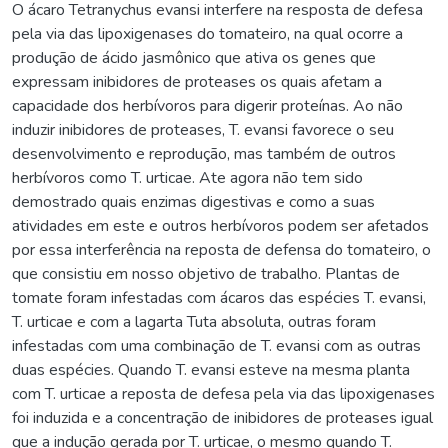
O ácaro Tetranychus evansi interfere na resposta de defesa
pela via das lipoxigenases do tomateiro, na qual ocorre a
produção de ácido jasmônico que ativa os genes que
expressam inibidores de proteases os quais afetam a
capacidade dos herbívoros para digerir proteínas. Ao não
induzir inibidores de proteases, T. evansi favorece o seu
desenvolvimento e reprodução, mas também de outros
herbívoros como T. urticae. Ate agora não tem sido
demostrado quais enzimas digestivas e como a suas
atividades em este e outros herbívoros podem ser afetados
por essa interferência na reposta de defensa do tomateiro, o
que consistiu em nosso objetivo de trabalho. Plantas de
tomate foram infestadas com ácaros das espécies T. evansi,
T. urticae e com a lagarta Tuta absoluta, outras foram
infestadas com uma combinação de T. evansi com as outras
duas espécies. Quando T. evansi esteve na mesma planta
com T. urticae a reposta de defesa pela via das lipoxigenases
foi induzida e a concentração de inibidores de proteases igual
que a indução gerada por T. urticae, o mesmo quando T.