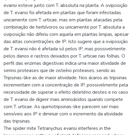
evansi esteve junto com T. absoluta na planta. A oviposição
de T. evansi foi afetada em plantas que foram infestadas
unicamente com T. urticae, mas em plantas atacadas pela
combinação de herbívoros ou unicamente por T. absoluta a
oviposição não diferiu com aquela em plantas limpas, apesar
das altas concentrações de IP. Isto sugere que a oviposição
de T. evansi não é afetada só pelos IP, mas possivelmente
pelos danos e rastros deixados por T. urticae nas folhas. O
perfil das enzimas digestivas indica uma maior atividade de
serino proteases que de cisteíno proteases, sendo as
Tripsinas-like as de maior atividade. Nos ácaros as tripsinas
incrementam com a concentração de IP, possivelmente pela
necessidade de superar o efeito deletério destes e no caso
de T. evansi de digerir mais aminoácidos quando compete
com T. urticae. As quimotripsinas-like parecem ser mais
sensíveis aos IP e diminuir com o incremento da atividade
das tripsinas.
The spider mite Tetranychus evansi interferes in the