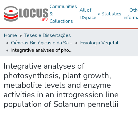
Communities
All of
Oth
&
Statistics
DSpace
inform
Collections
Home
Teses e Dissertações
Ciências Biológicas e da Saúde
Fisiologia Vegetal
Integrative analyses of photosynthesis, plant growth, metabolite levels and enzyme activities in an introgression line population of Solanum pennellii
Integrative analyses of
photosynthesis, plant growth,
metabolite levels and enzyme
activities in an introgression line
population of Solanum pennellii