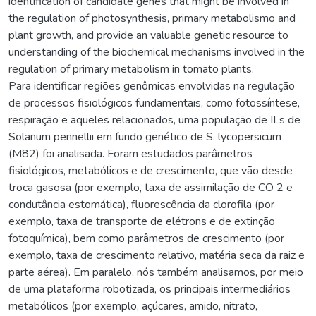
identification of candidate genes that might be involved in
the regulation of photosynthesis, primary metabolismo and
plant growth, and provide an valuable genetic resource to
understanding of the biochemical mechanisms involved in the
regulation of primary metabolism in tomato plants.
Para identificar regiões genômicas envolvidas na regulação
de processos fisiológicos fundamentais, como fotossíntese,
respiração e aqueles relacionados, uma população de ILs de
Solanum pennellii em fundo genético de S. lycopersicum
(M82) foi analisada. Foram estudados parâmetros
fisiológicos, metabólicos e de crescimento, que vão desde
troca gasosa (por exemplo, taxa de assimilação de CO 2 e
condutância estomática), fluorescência da clorofila (por
exemplo, taxa de transporte de elétrons e de extinção
fotoquímica), bem como parâmetros de crescimento (por
exemplo, taxa de crescimento relativo, matéria seca da raiz e
parte aérea). Em paralelo, nós também analisamos, por meio
de uma plataforma robotizada, os principais intermediários
metabólicos (por exemplo, açúcares, amido, nitrato,