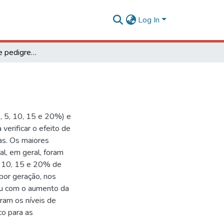
Log In
Efeito de erros de pedigree na seleção
, 5, 10, 15 e 20%) e
verificar o efeito de
as. Os maiores
al, em geral, foram
, 10, 15 e 20% de
por geração, nos
ceu com o aumento da
ram os níveis de
co para as