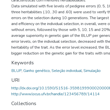
características com menores herdabilidades.
Data simulated with five levels of pedigree errors (0, 5,
three heritabilities (.10, .30 and .60) were used to verify 
errors on the selection during 10 generations. The larges
and efficiency on the individual selection, in overall, wer
without errors, followed by those with 5, 10, 15 and 20% 
average superiority in genetic gain of the BLUP per generat
error levels, on the individual selection, decreased with th
heritability of the trait. As the error level increased, the
bigger reduction on the genetic gain for the traits with small
Keywords
BLUP
,
Ganho genético
,
Seleção individual
,
Simulação
URI
http://dx.doi.org/10.1590/S1516-3598199900020000
http://www.locus.ufv.br/handle/123456789/14114
Collections