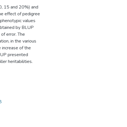
 10, 15 and 20%) and
the effect of pedigree
t phenotypic values
e obtained by BLUP
of error. The
ion, in the various
e increase of the
 BLUP presented
er heritabilities.
8