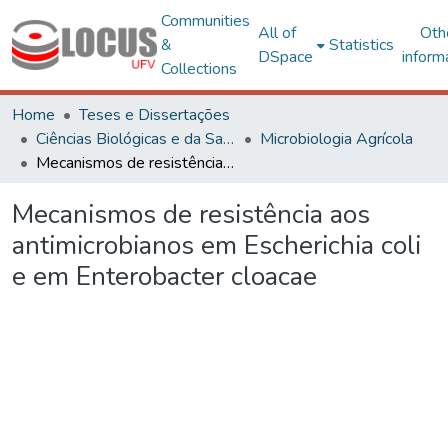
Communities
All of
Oth
&
Statistics
DSpace
inform
Collections
Home
Teses e Dissertações
Ciências Biológicas e da Saúde
Microbiologia Agrícola
Mecanismos de resistência aos antimicrobianos em Escherichia coli e em Enterobacter cloacae
Mecanismos de resistência aos
antimicrobianos em Escherichia coli
e em Enterobacter cloacae