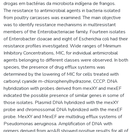
drogas em bactérias da microbiota indígena de frangos.
The resistance to antimicrobial agents in bacteria isolated
from poultry carcasses was examined. The main objective
was to identify resistance mechanisms in multiresistant
members of the Enterobacteriacae family. Fourteen isolates
of Enterobacter cloacae and eight of Escherichia coli had their
resistance profiles investigated. Wide ranges of Minimum
Inhibitory Concentrations, MIC, for individual antimicrobial
agents belonging to different classes were observed. In both
species, the presence of drug efflux systems was
determined by the lowering of MIC for cells treated with
carbonyl cyanide m-chlorophenylhydrazone, CCCP. DNA
hybridization with probes derived from mexXY and mexEF
indicated the possible presence of similar genes in some of
those isolates. Plasmid DNA hybridized with the mexXY
probe and chromossomal DNA hybridized with the mexEF
probe. MexXY and MexEF are multidrug efflux systems of
Pseudomonas aeruginosa. Amplification of DNA with
primers derived from acrAB showed positive results for all of