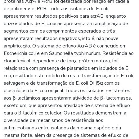
proteínas AcrA e AcrB foi detectada por reação em cadeia
de polimerase, PCR. Todos os isolados de E. coli
apresentaram resultados positivos para acrAB, enquanto
onze isolados de E. cloacae apresentaram amplificação de
segmentos com os comprimentos esperados e três
apresentaram resultados negativos, isto é, não houve
amplificação. O sistema de efluxo AcrAB é conhecido em
Escherichia coli e em Salmonella typhimurium. Resistência ao
cloranfenicol, dependente de força próton motora, foi
relacionada com presença de plasmídios em isolados de E.
coli, resultado este obtido de cura e transformação de E. coli
selvagem e de transformação de E. coli DH5α com os
plasmídios da E. coli original. Todos os isolados resistentes
aos β-lactâmicos apresentaram atividade de β- lactamases,
exceto um, que apresentou atividade de sistema de efluxo
para o β-lactâmico cefaclor. Os resultados demonstram a
diversidade de mecanismos de resistência aos
antimicrobianos entre isolados da mesma espécie e da
mesma fonte, além da presença de sistemas de efluxo de