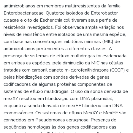
antimicrobianos em membros multirresistentes da família
Enterobacteriaceae. Quatorze isolados de Enterobacter
cloacae e oito de Escherichia coli tiveram seus perfis de
resistência investigados. Foi observada ampla variação nos
níveis de resistência entre isolados de uma mesma espécie,
com base nas concentrações inibitórias mínimas (MIC) de
antimicrobianos pertencentes a diferentes classes. A
presença de sistemas de efluxo multidrogas foi evidenciada
em ambas as espécies, pela diminuição da MIC nas células
tratadas com carbonil cianeto m-clorofenilhidrazona (CCCP) e
pelas hibridizações com sondas derivadas de genes
codificadores de algumas proteínas componentes de
sistemas de efluxo multidrogas. O uso da sonda derivada de
mexXY resultou em hibridização com DNA plasmidial,
enquanto a sonda derivada de mexEF hibridizou com DNA
cromossômico. Os sistemas de efluxo MexXY e MexEF são
conhecidos em Pseudomonas aeruginosa. Presença de
seqüências homólogas às dos genes codificadores das