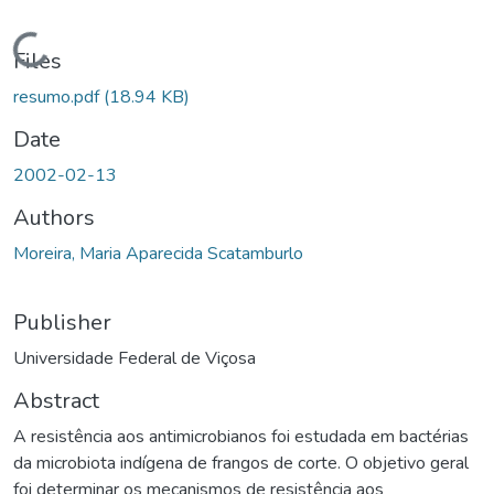
Loading...
Files
resumo.pdf
(18.94 KB)
Date
2002-02-13
Authors
Moreira, Maria Aparecida Scatamburlo
Publisher
Universidade Federal de Viçosa
Abstract
A resistência aos antimicrobianos foi estudada em bactérias
da microbiota indígena de frangos de corte. O objetivo geral
foi determinar os mecanismos de resistência aos