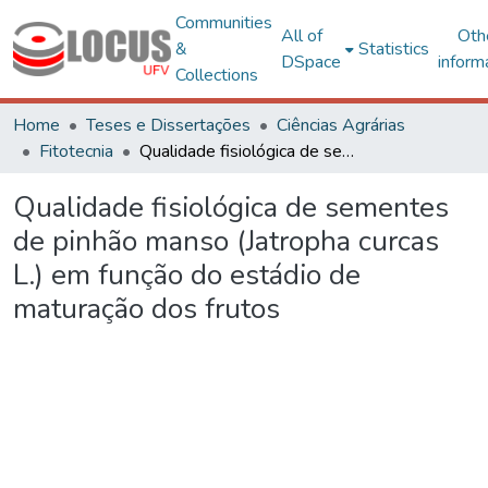
Communities
All of
Oth
&
Statistics
DSpace
inform
Collections
Home
Teses e Dissertações
Ciências Agrárias
Fitotecnia
Qualidade fisiológica de sementes de pinhão manso (Jatropha curcas L.) em função do estádio de maturação dos frutos
Qualidade fisiológica de sementes
de pinhão manso (Jatropha curcas
L.) em função do estádio de
maturação dos frutos