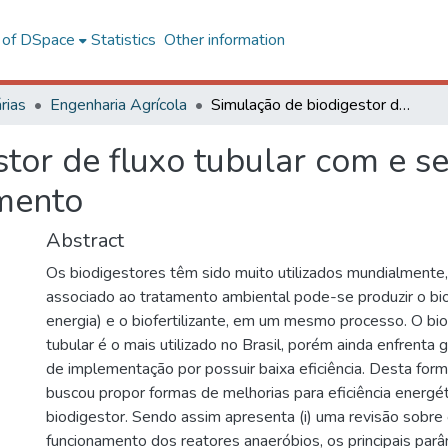
l of DSpace
Statistics
Other information
rias
Engenharia Agrícola
Simulação de biodigestor de fluxo tubular com e sem sistemas de recirculação e aquecimento
tor de fluxo tubular com e s
imento
Abstract
Os biodigestores têm sido muito utilizados mundialmente,
associado ao tratamento ambiental pode-se produzir o bi
energia) e o biofertilizante, em um mesmo processo. O bio
tubular é o mais utilizado no Brasil, porém ainda enfrenta 
de implementação por possuir baixa eficiência. Desta for
buscou propor formas de melhorias para eficiência energé
biodigestor. Sendo assim apresenta (i) uma revisão sobre o
funcionamento dos reatores anaeróbios, os principais par