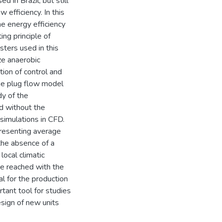
 in Brazil, but still
 efficiency. In this
e energy efficiency
ing principle of
sters used in this
ze anaerobic
tion of control and
the plug flow model
dy of the
d without the
simulations in CFD.
presenting average
the absence of a
local climatic
re reached with the
l for the production
tant tool for studies
esign of new units