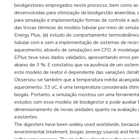
biodigestores empregados neste processo, bem como as 
desenvolvidas para otimização da biodigestão anaeróbia
para simulação e implementação formas de controle e autom
das trocas térmicas do modelo tubular por meio de simul
Energy Plus, (iii) estudo do comportamento termodinâmic
tubular com e sem a implementação de sistemas de recirc
aquecimento, através de simulações em CFD. A modelage
EPlus teve seus dados validados, apresentando erros pe
abaixo de 3 %. E constatou que na ausência de um siste
este modelo de reator é dependente das variações climáti
Observou-se também que a temperatura média alcançada
aquecimento, 33 oC, é uma temperatura considerada ótim
biogás. Portanto, a simulação mostrou ser uma ferrament
estudos com esse modelo de biodigestor e pode auxiliar 
dimensionamento de novas unidades quanto na avaliação
existentes.
The digesters have been widely used worldwide, because,
environmental treatment, biogas (energy source) and ferti