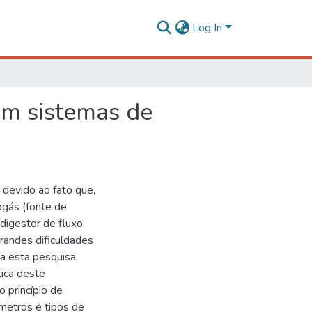
Log In
em sistemas de
 devido ao fato que,
ogás (fonte de
digestor de fluxo
grandes dificuldades
ma esta pesquisa
tica deste
 princípio de
âmetros e tipos de