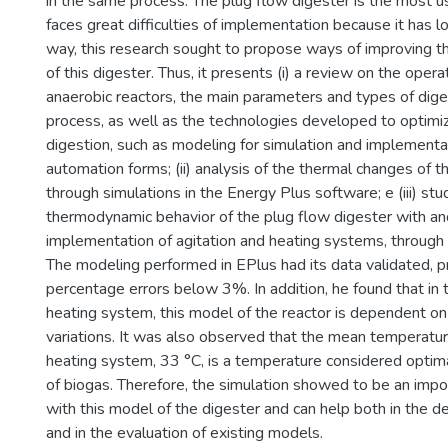
in the same process. The plug flow digester is the most used
faces great difficulties of implementation because it has low
way, this research sought to propose ways of improving th
of this digester. Thus, it presents (i) a review on the operat
anaerobic reactors, the main parameters and types of dige
process, as well as the technologies developed to optimi
digestion, such as modeling for simulation and implementa
automation forms; (ii) analysis of the thermal changes of 
through simulations in the Energy Plus software; e (iii) stu
thermodynamic behavior of the plug flow digester with an
implementation of agitation and heating systems, through 
The modeling performed in EPlus had its data validated, 
percentage errors below 3%. In addition, he found that in 
heating system, this model of the reactor is dependent on 
variations. It was also observed that the mean temperatu
heating system, 33 °C, is a temperature considered optima
of biogas. Therefore, the simulation showed to be an impor
with this model of the digester and can help both in the d
and in the evaluation of existing models.