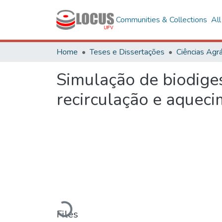
Communities & Collections
Al
Home
Teses e Dissertações
Ciências Agrá
Simulação de biodiges
recirculação e aquec
Loading...
Files