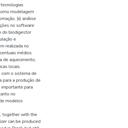
tecnologias
, como modelagem
ação, (ii) análise
ações no software
o do biodigestor
ulação e
m realizada no
rcentuais médios
ma de aquecimento,
cas locais.
 com o sistema de
a para a produção de
a importante para
tanto no
 de modelos
 together with the
lizer can be produced