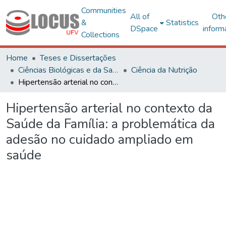
Communities
All of
Oth
&
Statistics
DSpace
inform
Collections
Home
Teses e Dissertações
Ciências Biológicas e da Saúde
Ciência da Nutrição
Hipertensão arterial no contexto da Saúde da Família: a problemática da adesão no cuidado ampliado em saúde
Hipertensão arterial no contexto da
Saúde da Família: a problemática da
adesão no cuidado ampliado em
saúde