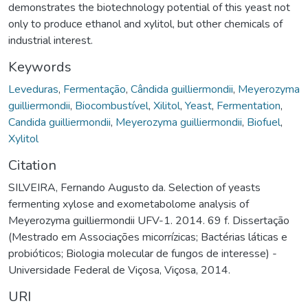
demonstrates the biotechnology potential of this yeast not
only to produce ethanol and xylitol, but other chemicals of
industrial interest.
Keywords
Leveduras
,
Fermentação
,
Cândida guilliermondii
,
Meyerozyma
guilliermondii
,
Biocombustível
,
Xilitol
,
Yeast
,
Fermentation
,
Candida guilliermondii
,
Meyerozyma guilliermondii
,
Biofuel
,
Xylitol
Citation
SILVEIRA, Fernando Augusto da. Selection of yeasts
fermenting xylose and exometabolome analysis of
Meyerozyma guilliermondii UFV-1. 2014. 69 f. Dissertação
(Mestrado em Associações micorrízicas; Bactérias láticas e
probióticos; Biologia molecular de fungos de interesse) -
Universidade Federal de Viçosa, Viçosa, 2014.
URI