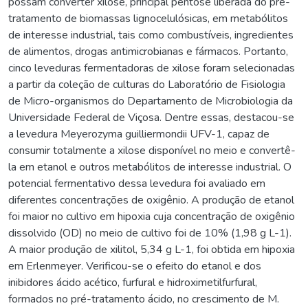
possam converter xilose, principal pentose liberada do pré-
tratamento de biomassas lignocelulósicas, em metabólitos
de interesse industrial, tais como combustíveis, ingredientes
de alimentos, drogas antimicrobianas e fármacos. Portanto,
cinco leveduras fermentadoras de xilose foram selecionadas
a partir da coleção de culturas do Laboratório de Fisiologia
de Micro-organismos do Departamento de Microbiologia da
Universidade Federal de Viçosa. Dentre essas, destacou-se
a levedura Meyerozyma guilliermondii UFV-1, capaz de
consumir totalmente a xilose disponível no meio e convertê-
la em etanol e outros metabólitos de interesse industrial. O
potencial fermentativo dessa levedura foi avaliado em
diferentes concentrações de oxigênio. A produção de etanol
foi maior no cultivo em hipoxia cuja concentração de oxigênio
dissolvido (OD) no meio de cultivo foi de 10% (1,98 g L-1).
A maior produção de xilitol, 5,34 g L-1, foi obtida em hipoxia
em Erlenmeyer. Verificou-se o efeito do etanol e dos
inibidores ácido acético, furfural e hidroximetilfurfural,
formados no pré-tratamento ácido, no crescimento de M.