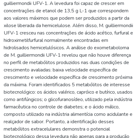
guilliermondii UFV-1. A levedura foi capaz de crescer em
concentrações de etanol de 13,5 g L-1 que correspondem
aos valores máximos que podem ser produzidos a partir da
xilose liberada da hemicelulose. Além disso, M. guilliermondii
UFV-1 cresceu nas concentrações de ácido acético, furfural e
hidroximetilfurfural normalmente encontradas em
hidrolisados hemicelulósicos. A análise do exometaboloma
de M. guilliermondii UFV-1 revelou que não houve diferença
no perfil de metabólitos produzidos nas duas condições de
crescimento avaliadas: baixa velocidade específica de
crescimento e velocidade específica de crescimento próxima
da máxima. Foram identificados 5 metabólitos de interesse
biotecnológico: os ácidos valérico, capróico e butírico, usados
como antifúngicos; o glicofuranosídeo, utilizado pela indústria
farmacêutica no controle de diabetes; e o ácido málico,
composto utilizado na indústria alimentícia como acidulante e
realçador de sabor. Portanto, a identificação desses
metabólitos extracelulares demonstra o potencial
biotecnológico dessa levedura não apenas para a produção