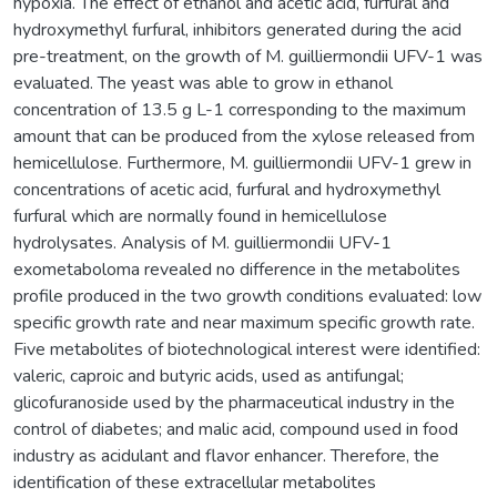
hypoxia. The effect of ethanol and acetic acid, furfural and
hydroxymethyl furfural, inhibitors generated during the acid
pre-treatment, on the growth of M. guilliermondii UFV-1 was
evaluated. The yeast was able to grow in ethanol
concentration of 13.5 g L-1 corresponding to the maximum
amount that can be produced from the xylose released from
hemicellulose. Furthermore, M. guilliermondii UFV-1 grew in
concentrations of acetic acid, furfural and hydroxymethyl
furfural which are normally found in hemicellulose
hydrolysates. Analysis of M. guilliermondii UFV-1
exometaboloma revealed no difference in the metabolites
profile produced in the two growth conditions evaluated: low
specific growth rate and near maximum specific growth rate.
Five metabolites of biotechnological interest were identified:
valeric, caproic and butyric acids, used as antifungal;
glicofuranoside used by the pharmaceutical industry in the
control of diabetes; and malic acid, compound used in food
industry as acidulant and flavor enhancer. Therefore, the
identification of these extracellular metabolites