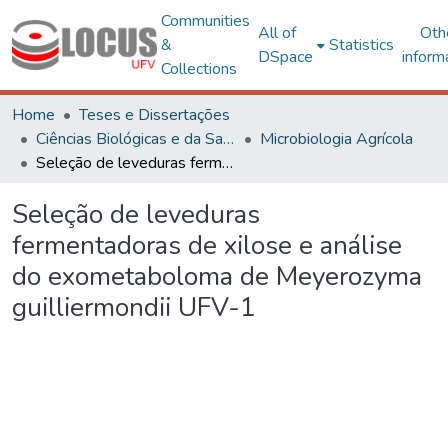
Communities
All of
Oth
&
Statistics
DSpace
inform
Collections
Home
Teses e Dissertações
Ciências Biológicas e da Saúde
Microbiologia Agrícola
Seleção de leveduras fermentadoras de xilose e análise do exometaboloma de Meyerozyma guilliermondii UFV-1
Seleção de leveduras
fermentadoras de xilose e análise
do exometaboloma de Meyerozyma
guilliermondii UFV-1