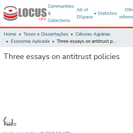
Communities
All of
Oth
&
Statistics
DSpace
inform
Collections
Home
Teses e Dissertações
Ciências Agrárias
Economia Aplicada
Three essays on antitrust policies
Three essays on antitrust policies
Loading...
Files