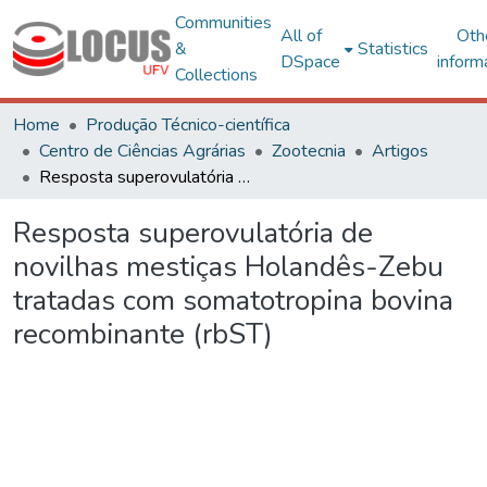
Communities
All of
Oth
&
Statistics
DSpace
inform
Collections
Home
Produção Técnico-científica
Centro de Ciências Agrárias
Zootecnia
Artigos
Resposta superovulatória de novilhas mestiças Holandês-Zebu tratadas com somatotropina bovina recombinante (rbST)
Resposta superovulatória de
novilhas mestiças Holandês-Zebu
tratadas com somatotropina bovina
recombinante (rbST)