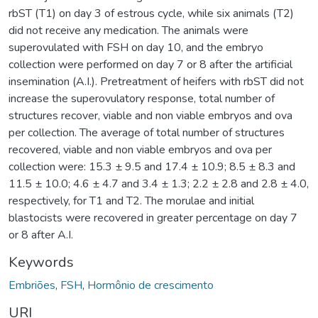
rbST (T1) on day 3 of estrous cycle, while six animals (T2)
did not receive any medication. The animals were
superovulated with FSH on day 10, and the embryo
collection were performed on day 7 or 8 after the artificial
insemination (A.I.). Pretreatment of heifers with rbST did not
increase the superovulatory response, total number of
structures recover, viable and non viable embryos and ova
per collection. The average of total number of structures
recovered, viable and non viable embryos and ova per
collection were: 15.3 ± 9.5 and 17.4 ± 10.9; 8.5 ± 8.3 and
11.5 ± 10.0; 4.6 ± 4.7 and 3.4 ± 1.3; 2.2 ± 2.8 and 2.8 ± 4.0,
respectively, for T1 and T2. The morulae and initial
blastocists were recovered in greater percentage on day 7
or 8 after A.I.
Keywords
Embriões
,
FSH
,
Hormônio de crescimento
URI