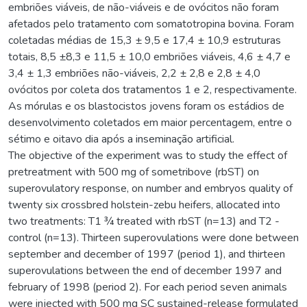
embriões viáveis, de não-viáveis e de ovócitos não foram
afetados pelo tratamento com somatotropina bovina. Foram
coletadas médias de 15,3 ± 9,5 e 17,4 ± 10,9 estruturas
totais, 8,5 ±8,3 e 11,5 ± 10,0 embriões viáveis, 4,6 ± 4,7 e
3,4 ± 1,3 embriões não-viáveis, 2,2 ± 2,8 e 2,8 ± 4,0
ovócitos por coleta dos tratamentos 1 e 2, respectivamente.
As mórulas e os blastocistos jovens foram os estádios de
desenvolvimento coletados em maior percentagem, entre o
sétimo e oitavo dia após a inseminação artificial.
The objective of the experiment was to study the effect of
pretreatment with 500 mg of sometribove (rbST) on
superovulatory response, on number and embryos quality of
twenty six crossbred holstein-zebu heifers, allocated into
two treatments: T1 ¾ treated with rbST (n=13) and T2 -
control (n=13). Thirteen superovulations were done between
september and december of 1997 (period 1), and thirteen
superovulations between the end of december 1997 and
february of 1998 (period 2). For each period seven animals
were injected with 500 mg SC sustained-release formulated