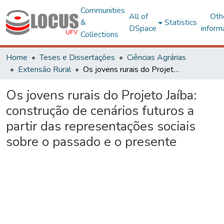
Communities
All of
Oth
&
Statistics
DSpace
inform
Collections
Home
Teses e Dissertações
Ciências Agrárias
Extensão Rural
Os jovens rurais do Projeto Jaíba: construção de cenários futuros a partir das representações sociais sobre o passado e o presente
Os jovens rurais do Projeto Jaíba:
construção de cenários futuros a
partir das representações sociais
sobre o passado e o presente