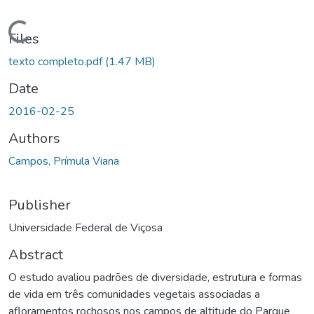
ading...
Files
texto completo.pdf
(1.47 MB)
Date
2016-02-25
Authors
Campos, Prímula Viana
Publisher
Universidade Federal de Viçosa
Abstract
O estudo avaliou padrões de diversidade, estrutura e formas
de vida em três comunidades vegetais associadas a
afloramentos rochosos nos campos de altitude do Parque