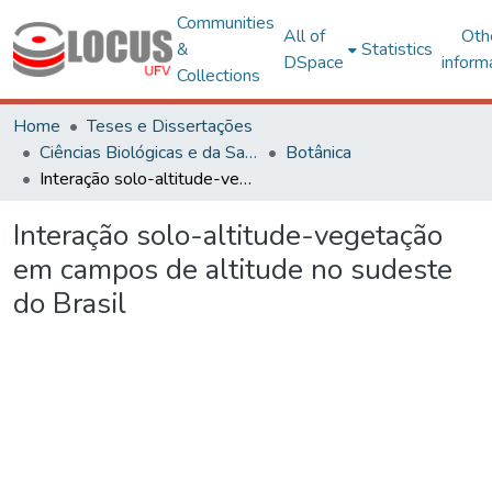
Communities
All of
Oth
&
Statistics
DSpace
inform
Collections
Home
Teses e Dissertações
Ciências Biológicas e da Saúde
Botânica
Interação solo-altitude-vegetação em campos de altitude no sudeste do Brasil
Interação solo-altitude-vegetação
em campos de altitude no sudeste
do Brasil