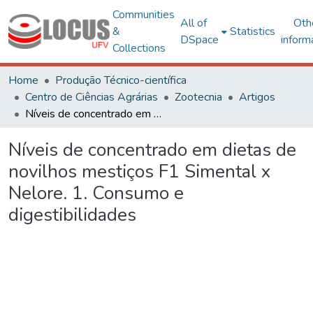
Communities
All of
Oth
&
Statistics
DSpace
inform
Collections
Home
Produção Técnico-científica
Centro de Ciências Agrárias
Zootecnia
Artigos
Níveis de concentrado em dietas de novilhos mestiços F1 Simental x Nelore. 1. Consumo e digestibilidades
Níveis de concentrado em dietas de
novilhos mestiços F1 Simental x
Nelore. 1. Consumo e
digestibilidades