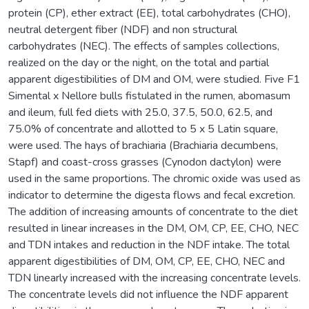
protein (CP), ether extract (EE), total carbohydrates (CHO),
neutral detergent fiber (NDF) and non structural
carbohydrates (NEC). The effects of samples collections,
realized on the day or the night, on the total and partial
apparent digestibilities of DM and OM, were studied. Five F1
Simental x Nellore bulls fistulated in the rumen, abomasum
and ileum, full fed diets with 25.0, 37.5, 50.0, 62.5, and
75.0% of concentrate and allotted to 5 x 5 Latin square,
were used. The hays of brachiaria (Brachiaria decumbens,
Stapf) and coast-cross grasses (Cynodon dactylon) were
used in the same proportions. The chromic oxide was used as
indicator to determine the digesta flows and fecal excretion.
The addition of increasing amounts of concentrate to the diet
resulted in linear increases in the DM, OM, CP, EE, CHO, NEC
and TDN intakes and reduction in the NDF intake. The total
apparent digestibilities of DM, OM, CP, EE, CHO, NEC and
TDN linearly increased with the increasing concentrate levels.
The concentrate levels did not influence the NDF apparent