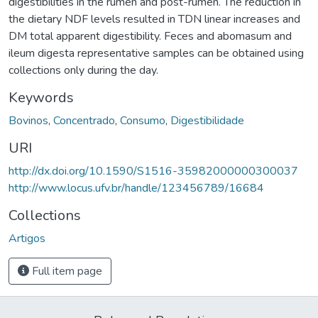
digestibilities in the rumen and post-rumen. The reduction in
the dietary NDF levels resulted in TDN linear increases and
DM total apparent digestibility. Feces and abomasum and
ileum digesta representative samples can be obtained using
collections only during the day.
Keywords
Bovinos
,
Concentrado
,
Consumo
,
Digestibilidade
URI
http://dx.doi.org/10.1590/S1516-35982000000300037
http://www.locus.ufv.br/handle/123456789/16684
Collections
Artigos
Full item page