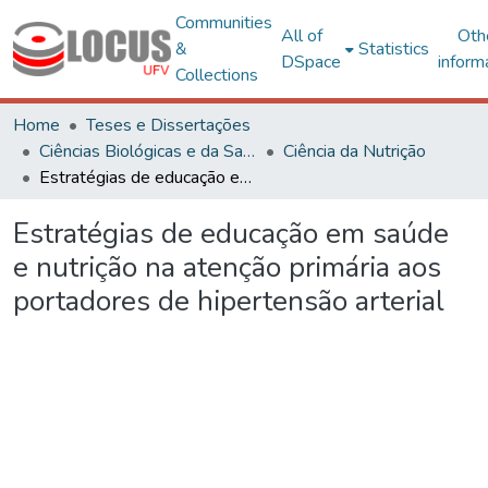
Communities
All of
Oth
&
Statistics
DSpace
inform
Collections
Home
Teses e Dissertações
Ciências Biológicas e da Saúde
Ciência da Nutrição
Estratégias de educação em saúde e nutrição na atenção primária aos portadores de hipertensão arterial
Estratégias de educação em saúde
e nutrição na atenção primária aos
portadores de hipertensão arterial