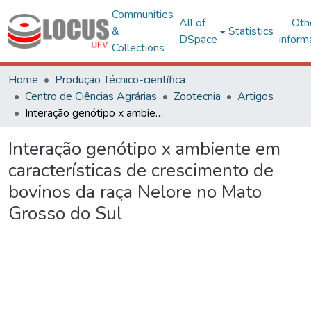
Communities
All of
Oth
&
Statistics
DSpace
inform
Collections
Home
Produção Técnico-científica
Centro de Ciências Agrárias
Zootecnia
Artigos
Interação genótipo x ambiente em características de crescimento de bovinos da raça Nelore no Mato Grosso do Sul
Interação genótipo x ambiente em
características de crescimento de
bovinos da raça Nelore no Mato
Grosso do Sul