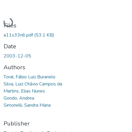
Loading...
Files
a11v33n6.pdf
(53.1 KB)
Date
2003-12-05
Authors
Toral, Fábio Luiz Buranelo
Silva, Luiz Otávio Campos da
Martins, Elias Nunes
Gondo, Andrea
Simonelli, Sandra Maria
Publisher