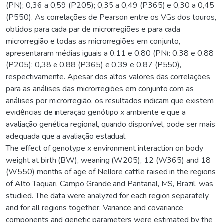
(PN); 0,36 a 0,59 (P205); 0,35 a 0,49 (P365) e 0,30 a 0,45
(P550). As correlações de Pearson entre os VGs dos touros,
obtidos para cada par de microrregiões e para cada
microrregião e todas as microrregiões em conjunto,
apresentaram médias iguais a 0,11 e 0,80 (PN); 0,38 e 0,88
(P205); 0,38 e 0,88 (P365) e 0,39 e 0,87 (P550),
respectivamente. Apesar dos altos valores das correlações
para as análises das microrregiões em conjunto com as
análises por microrregião, os resultados indicam que existem
evidências de interação genótipo x ambiente e que a
avaliação genética regional, quando disponível, pode ser mais
adequada que a avaliação estadual.
The effect of genotype x environment interaction on body
weight at birth (BW), weaning (W205), 12 (W365) and 18
(W550) months of age of Nellore cattle raised in the regions
of Alto Taquari, Campo Grande and Pantanal, MS, Brazil, was
studied. The data were analyzed for each region separately
and for all regions together. Variance and covariance
components and genetic parameters were estimated by the