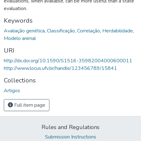
evaluations, when available, can be more useful than a state
evaluation.
Keywords
Avaliação genética
,
Classificação
,
Correlação
,
Herdabilidade
,
Modelo animal
URI
http://dx.doi.org/10.1590/S1516-35982004000600011
http://www.locus.ufv.br/handle/123456789/15841
Collections
Artigos
Full item page
Rules and Regulations
Submission Instructions