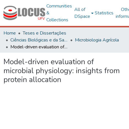
Communities
All of
Oth
&
Statistics
DSpace
inform
Collections
Home
Teses e Dissertações
Ciências Biológicas e da Saúde
Microbiologia Agrícola
Model-driven evaluation of microbial physiology: insights from protein allocation
Model-driven evaluation of
microbial physiology: insights from
protein allocation