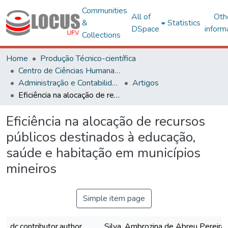
Communities
All of
Oth
&
Statistics
DSpace
inform
Collections
Home
Produção Técnico-científica
Centro de Ciências Humanas, Letras e Artes
Administração e Contabilidade
Artigos
Eficiência na alocação de recursos públicos destinados à educação, saúde e habitação em municípios mineiros
Eficiência na alocação de recursos
públicos destinados à educação,
saúde e habitação em municípios
mineiros
Simple item page
dc.contributor.author
Silva, Ambrozina de Abreu Pereira