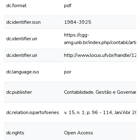
dc.format
pdf
dc.identifier.issn
1984-3925
https://cgg-
dc.identifier.uri
amg.unb.br/index.php/contabil/arti
dc.identifier.uri
http://www.locus.ufv.br/handle/
dc.language.iso
por
dc.publisher
Contabilidade, Gestão e Governanç
dc.relation.ispartofseries
v. 15, n. 1, p. 96 - 114, Jan/Abr 2
dc.rights
Open Access