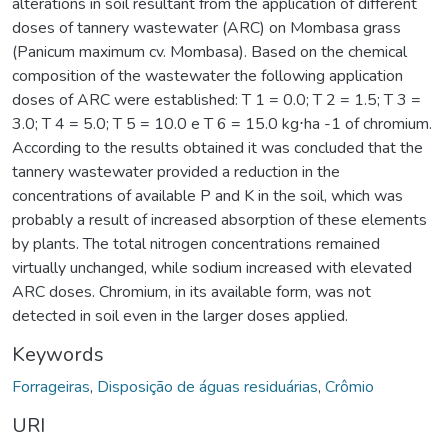
alterations in soil resultant from the application of different
doses of tannery wastewater (ARC) on Mombasa grass
(Panicum maximum cv. Mombasa). Based on the chemical
composition of the wastewater the following application
doses of ARC were established: T 1 = 0.0; T 2 = 1.5; T 3 =
3.0; T 4 = 5.0; T 5 = 10.0 e T 6 = 15.0 kg⋅ha -1 of chromium.
According to the results obtained it was concluded that the
tannery wastewater provided a reduction in the
concentrations of available P and K in the soil, which was
probably a result of increased absorption of these elements
by plants. The total nitrogen concentrations remained
virtually unchanged, while sodium increased with elevated
ARC doses. Chromium, in its available form, was not
detected in soil even in the larger doses applied.
Keywords
Forrageiras
,
Disposição de águas residuárias
,
Crômio
URI