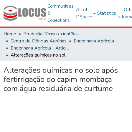
Communities
All of
Oth
&
Statistics
DSpace
inform
Collections
Home
Produção Técnico-científica
Centro de Ciências Agrárias
Engenharia Agrícola
Engenharia Agrícola - Artigos
Alterações químicas no solo após fertirrigação do capim mombaça com água residuária de curtume
Alterações químicas no solo após
fertirrigação do capim mombaça
com água residuária de curtume