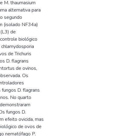
s e M. thaumasium
a alternativa para
 No segundo
um (isolado NF34a)
 (L3) de
ontrole biológico
. chlamydosporia
os de Trichuris
os D. flagrans
tortus de ovinos,
observada. Os
ntroladores
s fungos D. flagrans
nos. No quarto
) demonstraram
 Os fungos D.
 efeito ovicida, mas
biológico de ovos de
ngo nematófago P.