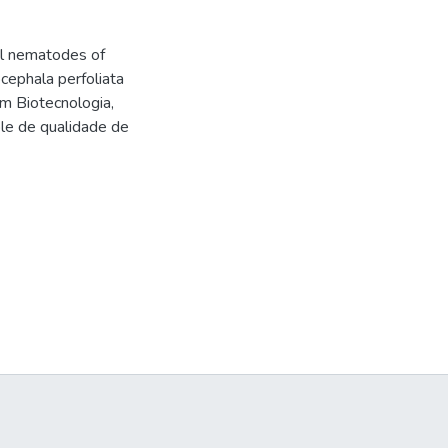
nal nematodes of
locephala perfoliata
m Biotecnologia,
ole de qualidade de