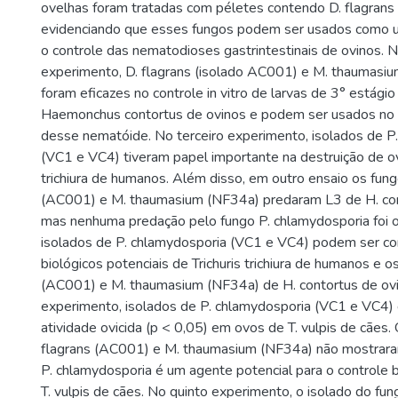
ovelhas foram tratadas com péletes contendo D. flagran
evidenciando que esses fungos podem ser usados como um
o controle das nematodioses gastrintestinais de ovinos.
experimento, D. flagrans (isolado AC001) e M. thaumasi
foram eficazes no controle in vitro de larvas de 3° estágio
Haemonchus contortus de ovinos e podem ser usados no c
desse nematóide. No terceiro experimento, isolados de P
(VC1 e VC4) tiveram papel importante na destruição de ov
trichiura de humanos. Além disso, em outro ensaio os fung
(AC001) e M. thaumasium (NF34a) predaram L3 de H. con
mas nenhuma predação pelo fungo P. chlamydosporia foi 
isolados de P. chlamydosporia (VC1 e VC4) podem ser co
biológicos potenciais de Trichuris trichiura de humanos e o
(AC001) e M. thaumasium (NF34a) de H. contortus de ovi
experimento, isolados de P. chlamydosporia (VC1 e VC4
atividade ovicida (p < 0,05) em ovos de T. vulpis de cães.
flagrans (AC001) e M. thaumasium (NF34a) não mostraram
P. chlamydosporia é um agente potencial para o controle 
T. vulpis de cães. No quinto experimento, o isolado do fu