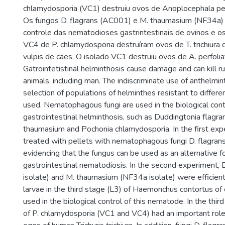
chlamydosporia (VC1) destruiu ovos de Anoplocephala per
Os fungos D. flagrans (AC001) e M. thaumasium (NF34a) 
controle das nematodioses gastrintestinais de ovinos e o
VC4 de P. chlamydosporia destruíram ovos de T. trichiura
vulpis de cães. O isolado VC1 destruiu ovos de A. perfolia
Gatrointetistinal helminthosis cause damage and can kill r
animals, including man. The indiscriminate use of anthelmin
selection of populations of helminthes resistant to differ
used. Nematophagous fungi are used in the biological cont
gastrointestinal helminthosis, such as Duddingtonia flagr
thaumasium and Pochonia chlamydosporia. In the first ex
treated with pellets with nematophagous fungi D. flagra
evidencing that the fungus can be used as an alternative fo
gastrointestinal nematodiosis. In the second experiment,
isolate) and M. thaumasium (NF34a isolate) were efficient i
larvae in the third stage (L3) of Haemonchus contortus of
used in the biological control of this nematode. In the thir
of P. chlamydosporia (VC1 and VC4) had an important role 