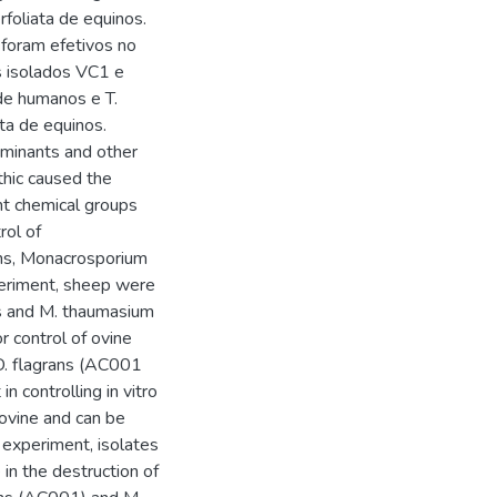
foliata de equinos.
foram efetivos no
s isolados VC1 e
 de humanos e T.
ta de equinos.
uminants and other
thic caused the
ent chemical groups
rol of
ans, Monacrosporium
periment, sheep were
ns and M. thaumasium
r control of ovine
 D. flagrans (AC001
n controlling in vitro
 ovine and can be
d experiment, isolates
in the destruction of