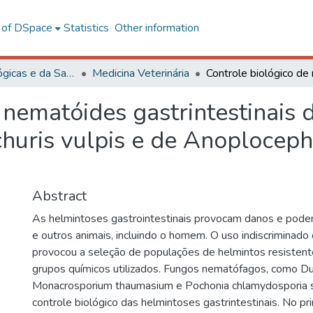
l of DSpace
Statistics
Other information
Ciências Biológicas e da Saúde
Medicina Veterinária
 nematóides gastrintestinais 
richuris vulpis e de Anoplocep
Abstract
As helmintoses gastrointestinais provocam danos e pode
e outros animais, incluindo o homem. O uso indiscriminado 
provocou a seleção de populações de helmintos resistent
grupos químicos utilizados. Fungos nematófagos, como Du
Monacrosporium thaumasium e Pochonia chlamydosporia sã
controle biológico das helmintoses gastrintestinais. No p