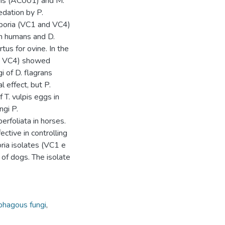
grans (AC001) and M.
dation by P.
sporia (VC1 and VC4)
 in humans and D.
us for ovine. In the
nd VC4) showed
gi of D. flagrans
 effect, but P.
 T. vulpis eggs in
ngi P.
rfoliata in horses.
tive in controlling
ria isolates (VC1 e
 of dogs. The isolate
hagous fungi
,