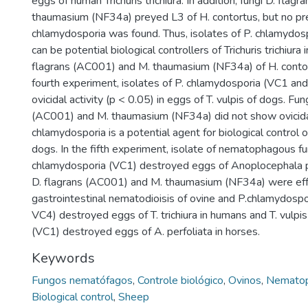
eggs of human Trichuris trichiura. In addition, fungi D. fla
thaumasium (NF34a) preyed L3 of H. contortus, but no pre
chlamydosporia was found. Thus, isolates of P. chlamydo
can be potential biological controllers of Trichuris trichiura
flagrans (AC001) and M. thaumasium (NF34a) of H. contort
fourth experiment, isolates of P. chlamydosporia (VC1 a
ovicidal activity (p < 0.05) in eggs of T. vulpis of dogs. Fun
(AC001) and M. thaumasium (NF34a) did not show ovicidal
chlamydosporia is a potential agent for biological control of
dogs. In the fifth experiment, isolate of nematophagous fu
chlamydosporia (VC1) destroyed eggs of Anoplocephala pe
D. flagrans (AC001) and M. thaumasium (NF34a) were effec
gastrointestinal nematodioisis of ovine and P.chlamydospo
VC4) destroyed eggs of T. trichiura in humans and T. vulpis
(VC1) destroyed eggs of A. perfoliata in horses.
Keywords
Fungos nematófagos
,
Controle biológico
,
Ovinos
,
Nematop
Biological control
,
Sheep