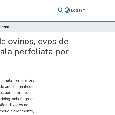
Log In
Controle biológico de nematóides gastrintestinais de ovinos, ovos de Trichuris trichiura, Trichuris vulpis e de Anoplocephala perfoliata por fungos nematófagos
de ovinos, ovos de
hala perfoliata por
m matar ruminantes
de anti-helmínticos
es aos diferentes
ddingtonia flagrans,
o utilizados no
rimeiro experimento,