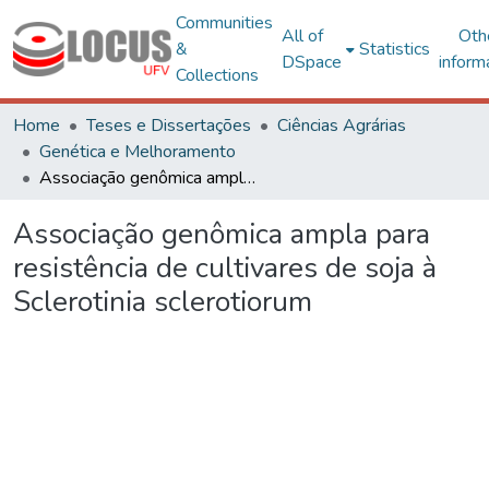
Communities
All of
Oth
&
Statistics
DSpace
inform
Collections
Home
Teses e Dissertações
Ciências Agrárias
Genética e Melhoramento
Associação genômica ampla para resistência de cultivares de soja à Sclerotinia sclerotiorum
Associação genômica ampla para
resistência de cultivares de soja à
Sclerotinia sclerotiorum