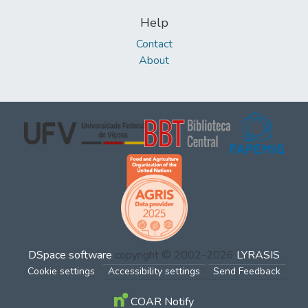
Help
Contact
About
DSpace software
copyright © 2002-2026
LYRASIS
Cookie settings
Accessibility settings
Send Feedback
COAR Notify