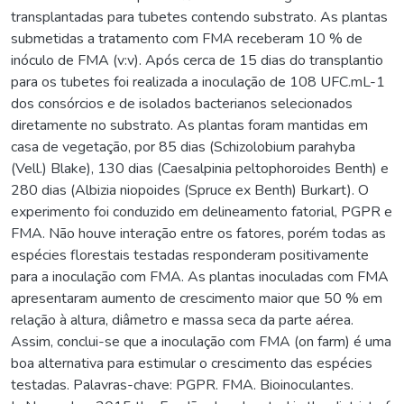
transplantadas para tubetes contendo substrato. As plantas
submetidas a tratamento com FMA receberam 10 % de
inóculo de FMA (v:v). Após cerca de 15 dias do transplantio
para os tubetes foi realizada a inoculação de 108 UFC.mL-1
dos consórcios e de isolados bacterianos selecionados
diretamente no substrato. As plantas foram mantidas em
casa de vegetação, por 85 dias (Schizolobium parahyba
(Vell.) Blake), 130 dias (Caesalpinia peltophoroides Benth) e
280 dias (Albizia niopoides (Spruce ex Benth) Burkart). O
experimento foi conduzido em delineamento fatorial, PGPR e
FMA. Não houve interação entre os fatores, porém todas as
espécies florestais testadas responderam positivamente
para a inoculação com FMA. As plantas inoculadas com FMA
apresentaram aumento de crescimento maior que 50 % em
relação à altura, diâmetro e massa seca da parte aérea.
Assim, conclui-se que a inoculação com FMA (on farm) é uma
boa alternativa para estimular o crescimento das espécies
testadas. Palavras-chave: PGPR. FMA. Bioinoculantes.