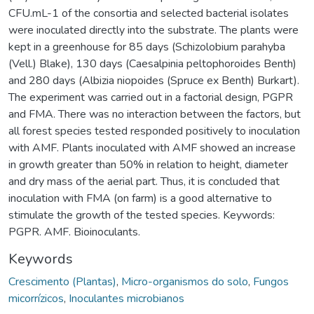
CFU.mL-1 of the consortia and selected bacterial isolates
were inoculated directly into the substrate. The plants were
kept in a greenhouse for 85 days (Schizolobium parahyba
(Vell.) Blake), 130 days (Caesalpinia peltophoroides Benth)
and 280 days (Albizia niopoides (Spruce ex Benth) Burkart).
The experiment was carried out in a factorial design, PGPR
and FMA. There was no interaction between the factors, but
all forest species tested responded positively to inoculation
with AMF. Plants inoculated with AMF showed an increase
in growth greater than 50% in relation to height, diameter
and dry mass of the aerial part. Thus, it is concluded that
inoculation with FMA (on farm) is a good alternative to
stimulate the growth of the tested species. Keywords:
PGPR. AMF. Bioinoculants.
Keywords
Crescimento (Plantas)
,
Micro-organismos do solo
,
Fungos
micorrízicos
,
Inoculantes microbianos