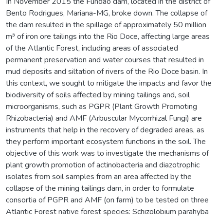
In November 2015 the Fundão dam, located in the district of
Bento Rodrigues, Mariana-MG, broke down. The collapse of
the dam resulted in the spillage of approximately 50 million
m³ of iron ore tailings into the Rio Doce, affecting large areas
of the Atlantic Forest, including areas of associated
permanent preservation and water courses that resulted in
mud deposits and siltation of rivers of the Rio Doce basin. In
this context, we sought to mitigate the impacts and favor the
biodiversity of soils affected by mining tailings and, soil
microorganisms, such as PGPR (Plant Growth Promoting
Rhizobacteria) and AMF (Arbuscular Mycorrhizal Fungi) are
instruments that help in the recovery of degraded areas, as
they perform important ecosystem functions in the soil. The
objective of this work was to investigate the mechanisms of
plant growth promotion of actinobacteria and diazotrophic
isolates from soil samples from an area affected by the
collapse of the mining tailings dam, in order to formulate
consortia of PGPR and AMF (on farm) to be tested on three
Atlantic Forest native forest species: Schizolobium parahyba