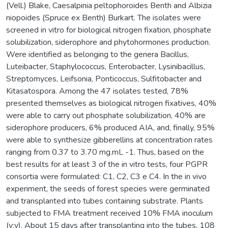
(Vell.) Blake, Caesalpinia peltophoroides Benth and Albizia
niopoides (Spruce ex Benth) Burkart. The isolates were
screened in vitro for biological nitrogen fixation, phosphate
solubilization, siderophore and phytohormones production.
Were identified as belonging to the genera Bacillus,
Luteibacter, Staphylococcus, Enterobacter, Lysinibacillus,
Streptomyces, Leifsonia, Ponticoccus, Sulfitobacter and
Kitasatospora. Among the 47 isolates tested, 78%
presented themselves as biological nitrogen fixatives, 40%
were able to carry out phosphate solubilization, 40% are
siderophore producers, 6% produced AIA, and, finally, 95%
were able to synthesize gibberellins at concentration rates
ranging from 0.37 to 3.70 mg.mL -1. Thus, based on the
best results for at least 3 of the in vitro tests, four PGPR
consortia were formulated: C1, C2, C3 e C4. In the in vivo
experiment, the seeds of forest species were germinated
and transplanted into tubes containing substrate. Plants
subjected to FMA treatment received 10% FMA inoculum
(v:v). About 15 days after transplanting into the tubes, 108