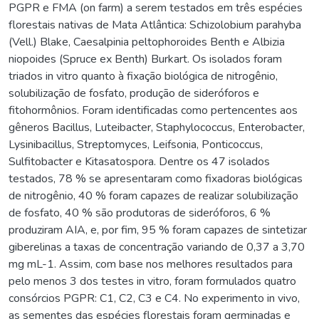
PGPR e FMA (on farm) a serem testados em três espécies
florestais nativas de Mata Atlântica: Schizolobium parahyba
(Vell.) Blake, Caesalpinia peltophoroides Benth e Albizia
niopoides (Spruce ex Benth) Burkart. Os isolados foram
triados in vitro quanto à fixação biológica de nitrogênio,
solubilização de fosfato, produção de sideróforos e
fitohormônios. Foram identificadas como pertencentes aos
gêneros Bacillus, Luteibacter, Staphylococcus, Enterobacter,
Lysinibacillus, Streptomyces, Leifsonia, Ponticoccus,
Sulfitobacter e Kitasatospora. Dentre os 47 isolados
testados, 78 % se apresentaram como fixadoras biológicas
de nitrogênio, 40 % foram capazes de realizar solubilização
de fosfato, 40 % são produtoras de sideróforos, 6 %
produziram AIA, e, por fim, 95 % foram capazes de sintetizar
giberelinas a taxas de concentração variando de 0,37 a 3,70
mg mL-1. Assim, com base nos melhores resultados para
pelo menos 3 dos testes in vitro, foram formulados quatro
consórcios PGPR: C1, C2, C3 e C4. No experimento in vivo,
as sementes das espécies florestais foram germinadas e