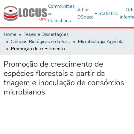
Communities
All of
Oth
&
Statistics
DSpace
inform
Collections
Home
Teses e Dissertações
Ciências Biológicas e da Saúde
Microbiologia Agrícola
Promoção de crescimento de espécies florestais a partir da triagem e inoculação de consórcios microbianos
Promoção de crescimento de
espécies florestais a partir da
triagem e inoculação de consórcios
microbianos