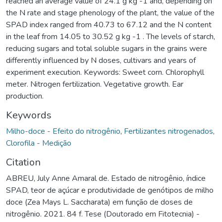
reached an average value of 24.1 g kg -1 and, depending on
the N rate and stage phenology of the plant, the value of the
SPAD index ranged from 40.73 to 67.12 and the N content
in the leaf from 14.05 to 30.52 g kg -1 . The levels of starch,
reducing sugars and total soluble sugars in the grains were
differently influenced by N doses, cultivars and years of
experiment execution. Keywords: Sweet corn. Chlorophyll
meter. Nitrogen fertilization. Vegetative growth. Ear
production.
Keywords
Milho-doce - Efeito do nitrogênio
,
Fertilizantes nitrogenados
,
Clorofila - Medição
Citation
ABREU, July Anne Amaral de. Estado de nitrogênio, índice
SPAD, teor de açúcar e produtividade de genótipos de milho
doce (Zea Mays L. Saccharata) em função de doses de
nitrogênio. 2021. 84 f. Tese (Doutorado em Fitotecnia) -