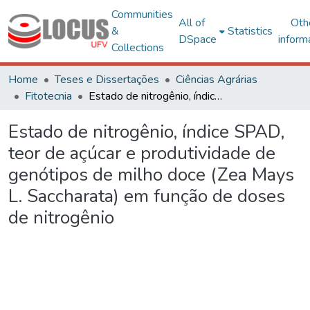
Communities
All of
Oth
&
Statistics
DSpace
inform
Collections
Home
Teses e Dissertações
Ciências Agrárias
Fitotecnia
Estado de nitrogênio, índice SPAD, teor de açúcar e produtividade de genótipos de milho doce (Zea Mays L. Saccharata) em função de doses de nitrogênio
Estado de nitrogênio, índice SPAD,
teor de açúcar e produtividade de
genótipos de milho doce (Zea Mays
L. Saccharata) em função de doses
de nitrogênio