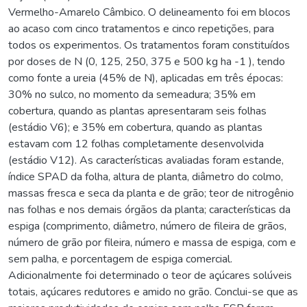
Vermelho-Amarelo Câmbico. O delineamento foi em blocos
ao acaso com cinco tratamentos e cinco repetições, para
todos os experimentos. Os tratamentos foram constituídos
por doses de N (0, 125, 250, 375 e 500 kg ha -1 ), tendo
como fonte a ureia (45% de N), aplicadas em três épocas:
30% no sulco, no momento da semeadura; 35% em
cobertura, quando as plantas apresentaram seis folhas
(estádio V6); e 35% em cobertura, quando as plantas
estavam com 12 folhas completamente desenvolvida
(estádio V12). As características avaliadas foram estande,
índice SPAD da folha, altura de planta, diâmetro do colmo,
massas fresca e seca da planta e de grão; teor de nitrogênio
nas folhas e nos demais órgãos da planta; características da
espiga (comprimento, diâmetro, número de fileira de grãos,
número de grão por fileira, número e massa de espiga, com e
sem palha, e porcentagem de espiga comercial.
Adicionalmente foi determinado o teor de açúcares solúveis
totais, açúcares redutores e amido no grão. Conclui-se que as