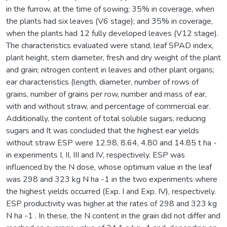
in the furrow, at the time of sowing; 35% in coverage, when
the plants had six leaves (V6 stage); and 35% in coverage,
when the plants had 12 fully developed leaves (V12 stage).
The characteristics evaluated were stand, leaf SPAD index,
plant height, stem diameter, fresh and dry weight of the plant
and grain; nitrogen content in leaves and other plant organs;
ear characteristics (length, diameter, number of rows of
grains, number of grains per row, number and mass of ear,
with and without straw, and percentage of commercial ear.
Additionally, the content of total soluble sugars, reducing
sugars and It was concluded that the highest ear yields
without straw ESP were 12.98, 8.64, 4.80 and 14.85 t ha -
in experiments I, II, III and IV, respectively. ESP was
influenced by the N dose, whose optimum value in the leaf
was 298 and 323 kg N ha -1 in the two experiments where
the highest yields occurred (Exp. I and Exp. IV), respectively.
ESP productivity was higher at the rates of 298 and 323 kg
N ha -1 . In these, the N content in the grain did not differ and