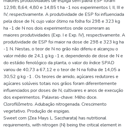
maiores produtividades de espiga sem palha ESP foram
12,98; 8,64; 4,80 e 14,85 t ha -1 nos experimentos I, II, III e
IV, respectivamente. A produtividade de ESP foi influenciada
pela dose de N, cujo valor ótimo na folha foi 298 e 323 kg
ha -1 de N nos dois experimentos onde ocorreram as
maiores produtividades (Exp. I e Exp. IV), respectivamente. A
produtividade de ESP foi maior na dose de 298 e 323 kg ha
-1 N. Nestas, o teor de N no grão não diferiu e alcançou o
valor médio de 24,1 g kg -1 e, dependendo de dose de N e
do estádio fenológico da planta, o valor do índice SPAD
variou de 40,73 a 67,12 e o teor de N na folha de 14,05 a
30,52 g kg -1 . Os teores de amido, açúcares redutores e
açúcares solúveis totais nos grãos foram diferentemente
influenciados por doses de N, cultivares e anos de execução
dos experimentos. Palavras-chave: Milho doce.
Clorofilômetro. Adubação nitrogenada. Crescimento
vegetativo. Produção de espigas.
Sweet corn (Zea Mays L. Saccharata) has nutritional
requirements, with nitrogen (N) being the critical element in