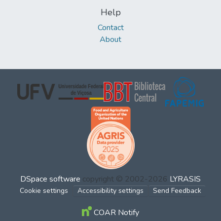
Help
Contact
About
DSpace software
copyright © 2002-2026
LYRASIS
Cookie settings
Accessibility settings
Send Feedback
COAR Notify