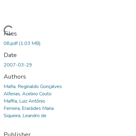
Loading...
Files
08.pdf
(1.03 MB)
Date
2007-03-29
Authors
Mafia, Reginaldo Gonçalves
Alfenas, Acelino Couto
Maffia, Luiz Antônio
Ferreira, Eraclides Maria
Siqueira, Leandro de
Publisher