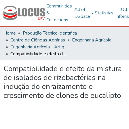
Communities
All of
Oth
&
Statistics
DSpace
inform
Collections
Home
Produção Técnico-científica
Centro de Ciências Agrárias
Engenharia Agrícola
Engenharia Agrícola - Artigos
Compatibilidade e efeito da mistura de isolados de rizobactérias na indução do enraizamento e crescimento de clones de eucalipto
Compatibilidade e efeito da mistura
de isolados de rizobactérias na
indução do enraizamento e
crescimento de clones de eucalipto