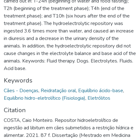
carried out in: T-24h (beginning of water and food fasting);
T2h (beginning of the treatment phase); T4h (end of the
treatment phase); and T10h (six hours after the end of the
treatment phase). The hydroelectrolytic repository was
ingested 3.6 times more than water, and caused an increase
in diuresis and a decrease in the urinary density of the
animals. In addition, the hydroelectrolytic repository did not
cause changes in the electrolyte balance and base acid of the
animals. Keywords: Fluid therapy. Dogs. Electrolytes. Fluids.
Acid base.
Keywords
Cães - Doenças
,
Reidratação oral
,
Equilíbrio ácido-base
,
Equilíbrio hidro-eletrolítico (Fisiologia)
,
Eletrólitos
Citation
COSTA, Caio Monteiro. Repositor hidroeletrolítico de
ingestão ad libitum em cães submetidos a restrição hídrica e
alimentar. 2021. 87 f. Dissertação (Mestrado em Medicina