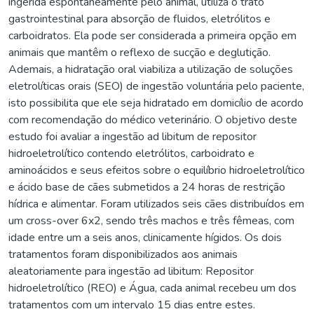
ingerida espontaneamente pelo animal, utiliza o trato
gastrointestinal para absorção de fluidos, eletrólitos e
carboidratos. Ela pode ser considerada a primeira opção em
animais que mantêm o reflexo de sucção e deglutição.
Ademais, a hidratação oral viabiliza a utilização de soluções
eletrolíticas orais (SEO) de ingestão voluntária pelo paciente,
isto possibilita que ele seja hidratado em domicílio de acordo
com recomendação do médico veterinário. O objetivo deste
estudo foi avaliar a ingestão ad libitum de repositor
hidroeletrolítico contendo eletrólitos, carboidrato e
aminoácidos e seus efeitos sobre o equilíbrio hidroeletrolítico
e ácido base de cães submetidos a 24 horas de restrição
hídrica e alimentar. Foram utilizados seis cães distribuídos em
um cross-over 6x2, sendo três machos e três fêmeas, com
idade entre um a seis anos, clinicamente hígidos. Os dois
tratamentos foram disponibilizados aos animais
aleatoriamente para ingestão ad libitum: Repositor
hidroeletrolítico (REO) e Água, cada animal recebeu um dos
tratamentos com um intervalo 15 dias entre estes.