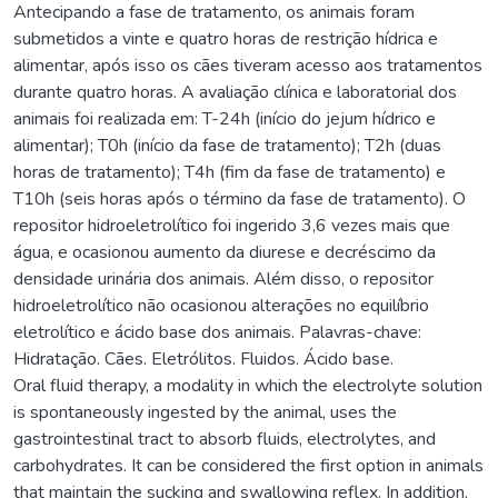
Antecipando a fase de tratamento, os animais foram
submetidos a vinte e quatro horas de restrição hídrica e
alimentar, após isso os cães tiveram acesso aos tratamentos
durante quatro horas. A avaliação clínica e laboratorial dos
animais foi realizada em: T-24h (início do jejum hídrico e
alimentar); T0h (início da fase de tratamento); T2h (duas
horas de tratamento); T4h (fim da fase de tratamento) e
T10h (seis horas após o término da fase de tratamento). O
repositor hidroeletrolítico foi ingerido 3,6 vezes mais que
água, e ocasionou aumento da diurese e decréscimo da
densidade urinária dos animais. Além disso, o repositor
hidroeletrolítico não ocasionou alterações no equilíbrio
eletrolítico e ácido base dos animais. Palavras-chave:
Hidratação. Cães. Eletrólitos. Fluidos. Ácido base.
Oral fluid therapy, a modality in which the electrolyte solution
is spontaneously ingested by the animal, uses the
gastrointestinal tract to absorb fluids, electrolytes, and
carbohydrates. It can be considered the first option in animals
that maintain the sucking and swallowing reflex. In addition,