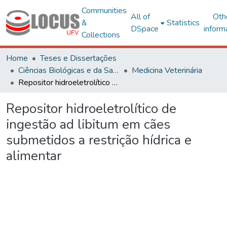
Communities
All of
Oth
&
Statistics
DSpace
inform
Collections
Home
Teses e Dissertações
Ciências Biológicas e da Saúde
Medicina Veterinária
Repositor hidroeletrolítico de ingestão ad libitum em cães submetidos a restrição hídrica e alimentar
Repositor hidroeletrolítico de
ingestão ad libitum em cães
submetidos a restrição hídrica e
alimentar