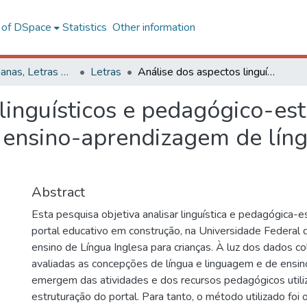
l of DSpace
Statistics
Other information
Ciências Humanas, Letras e Artes
Letras
Análise dos aspectos linguísticos e pedagógico-estruturais de um portal em construção para o ensino-aprendizagem de língua inglesa para crianças
linguísticos e pedagógico-est
 ensino-aprendizagem de líng
Abstract
Esta pesquisa objetiva analisar linguística e pedagógica-
portal educativo em construção, na Universidade Federal d
ensino de Língua Inglesa para crianças. À luz dos dados c
avaliadas as concepções de língua e linguagem e de ens
emergem das atividades e dos recursos pedagógicos utili
estruturação do portal. Para tanto, o método utilizado foi