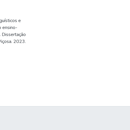
guísticos e
o ensino-
. Dissertação
Viçosa. 2023.