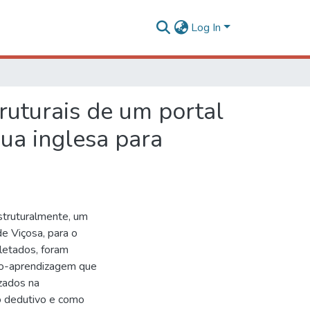
Log In
ruturais de um portal
ua inglesa para
estruturalmente, um
e Viçosa, para o
oletados, foram
ino-aprendizagem que
zados na
 o dedutivo e como