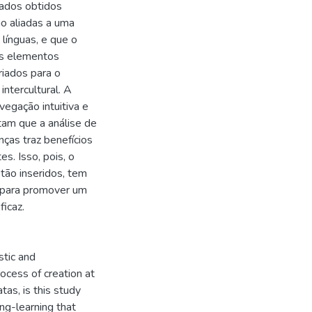
tados obtidos
o aliadas a uma
 línguas, e que o
os elementos
riados para o
intercultural. A
vegação intuitiva e
tam que a análise de
nças traz benefícios
s. Isso, pois, o
stão inseridos, tem
s para promover um
icaz.
stic and
ocess of creation at
tas, is this study
ng-learning that