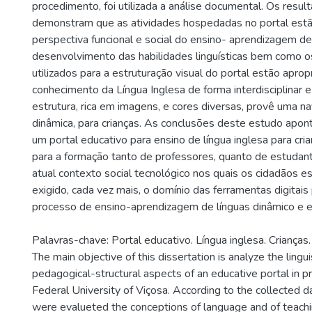
procedimento, foi utilizada a análise documental. Os resul
demonstram que as atividades hospedadas no portal estã
perspectiva funcional e social do ensino- aprendizagem de
desenvolvimento das habilidades linguísticas bem como 
utilizados para a estruturação visual do portal estão aprop
conhecimento da Língua Inglesa de forma interdisciplinar e 
estrutura, rica em imagens, e cores diversas, provê uma na
dinâmica, para crianças. As conclusões deste estudo apon
um portal educativo para ensino de língua inglesa para cria
para a formação tanto de professores, quanto de estudante
atual contexto social tecnológico nos quais os cidadãos e
exigido, cada vez mais, o domínio das ferramentas digitai
processo de ensino-aprendizagem de línguas dinâmico e ef
Palavras-chave: Portal educativo. Língua inglesa. Crianças.
The main objective of this dissertation is analyze the lingui
pedagogical-structural aspects of an educative portal in pr
Federal University of Viçosa. According to the collected da
were evalueted the conceptions of language and of teachi