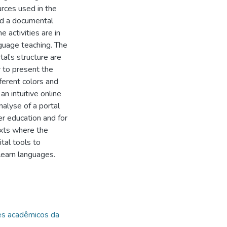
rces used in the
and a documental
 activities are in
nguage teaching. The
tal’s structure are
r to present the
ferent colors and
an intuitive online
nalyse of a portal
her education and for
exts where the
tal tools to
learn languages.
es acadêmicos da