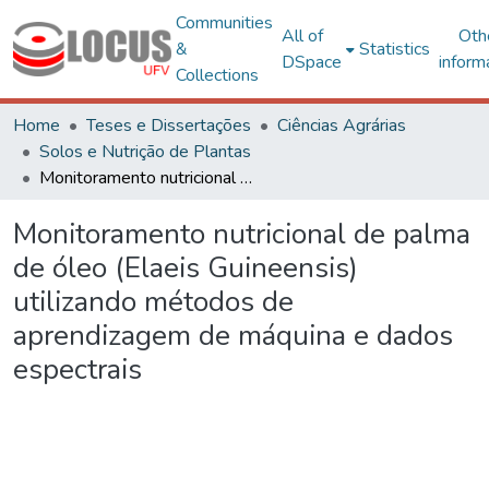
Communities
All of
Oth
&
Statistics
DSpace
inform
Collections
Home
Teses e Dissertações
Ciências Agrárias
Solos e Nutrição de Plantas
Monitoramento nutricional de palma de óleo (Elaeis Guineensis) utilizando métodos de aprendizagem de máquina e dados espectrais
Monitoramento nutricional de palma
de óleo (Elaeis Guineensis)
utilizando métodos de
aprendizagem de máquina e dados
espectrais